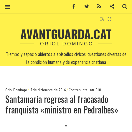
Facebook
Twitter
RSS
Contacto
Bu
CA
ES
AVANTGUARDA.CAT
ORIOL DOMINGO
Tiempo y espacio abiertos a episodios cívicos, cuestiones diversas de
la condición humana y de experiencia cristiana
Oriol Domingo
7 de diciembre de 2016
Contrapunts
910
Santamaria regresa al fracasado
franquista «ministro en Pedralbes»