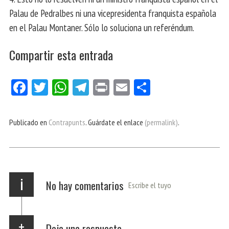
Palau de Pedralbes ni una vicepresidenta franquista española
en el Palau Montaner. Sólo lo soluciona un referéndum.
Compartir esta entrada
Fa
Tw
W
Te
Pri
E
Co
ce
itt
ha
le
nt
m
m
bo
er
ts
gr
ail
pa
Publicado en
Contrapunts
. Guárdate el enlace
(permalink)
.
ok
Ap
a
rti
p
m
r
i
No hay comentarios
Escribe el tuyo
Deja una respuesta