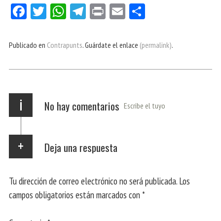
Fa
Tw
W
Te
Pri
E
Co
ce
itt
ha
le
nt
m
m
bo
er
ts
gr
ail
pa
Publicado en
Contrapunts
. Guárdate el enlace
(permalink)
.
ok
Ap
a
rti
p
m
r
i
No hay comentarios
Escribe el tuyo
Deja una respuesta
Tu dirección de correo electrónico no será publicada.
Los
campos obligatorios están marcados con
*