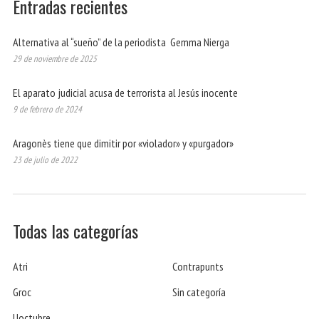
Entradas recientes
Alternativa al “sueño” de la periodista Gemma Nierga
29 de noviembre de 2025
El aparato judicial acusa de terrorista al Jesús inocente
9 de febrero de 2024
Aragonès tiene que dimitir por «violador» y «purgador»
23 de julio de 2022
Todas las categorías
Atri
Contrapunts
Groc
Sin categoría
Uoctubre