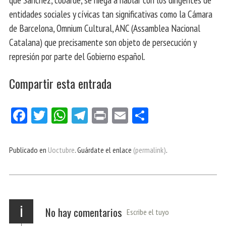
entidades sociales y cívicas tan significativas como la Cámara
de Barcelona, ​​Omnium Cultural, ANC (Assamblea Nacional
Catalana) que precisamente son objeto de persecución y
represión por parte del Gobierno español.
Compartir esta entrada
Fa
Tw
W
Te
Pri
E
Co
ce
itt
ha
le
nt
m
m
bo
er
ts
gr
ail
pa
Publicado en
Uoctubre
. Guárdate el enlace
(permalink)
.
ok
Ap
a
rti
p
m
r
i
No hay comentarios
Escribe el tuyo