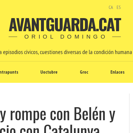
CA
ES
AVANTGUARDA.CAT
ORIOL DOMINGO
 episodios cívicos, cuestiones diversas de la condición humana 
ntrapunts
Uoctubre
Groc
Enlaces
rey rompe con Belén y
rcio con Catalunya