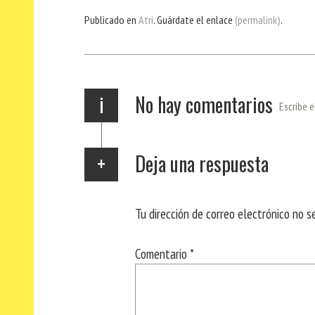
bo
er
ts
gr
ail
pa
Publicado en
Atri
. Guárdate el enlace
(permalink)
.
ok
Ap
a
rti
p
m
r
i
No hay comentarios
Escribe e
Deja una respuesta
Tu dirección de correo electrónico no s
Comentario
*