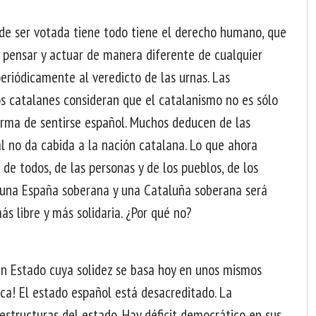
ede ser votada tiene todo tiene el derecho humano, que
a pensar y actuar de manera diferente de cualquier
eriódicamente al veredicto de las urnas. Las
s catalanes consideran que el catalanismo no es sólo
forma de sentirse español. Muchos deducen de las
l no da cabida a la nación catalana. Lo que ahora
de todos, de las personas y de los pueblos, de los
e una España soberana y una Cataluña soberana será
s libre y más solidaria. ¿Por qué no?
an Estado cuya solidez se basa hoy en unos mismos
ica! El estado español está desacreditado. La
 estructuras del estado. Hay déficit democrático en sus