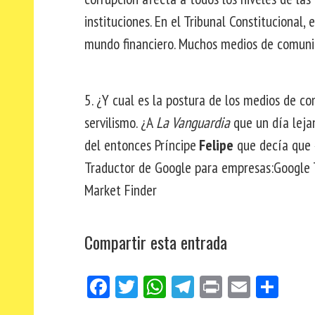
instituciones. En el Tribunal Constitucional, e
mundo financiero. Muchos medios de comunic
5. ¿Y cual es la postura de los medios de co
servilismo. ¿A
La Vanguardia
que un día lejan
del entonces Príncipe
Felipe
que decía que «
Traductor de Google para empresas:Google T
Market Finder
Compartir esta entrada
Fa
Tw
W
Te
Pri
E
Co
ce
itt
ha
le
nt
m
m