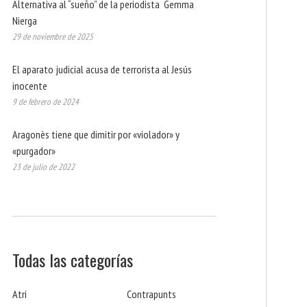
Alternativa al “sueño” de la periodista Gemma
Nierga
29 de noviembre de 2025
El aparato judicial acusa de terrorista al Jesús
inocente
9 de febrero de 2024
Aragonès tiene que dimitir por «violador» y
«purgador»
23 de julio de 2022
Todas las categorías
Atri
Contrapunts