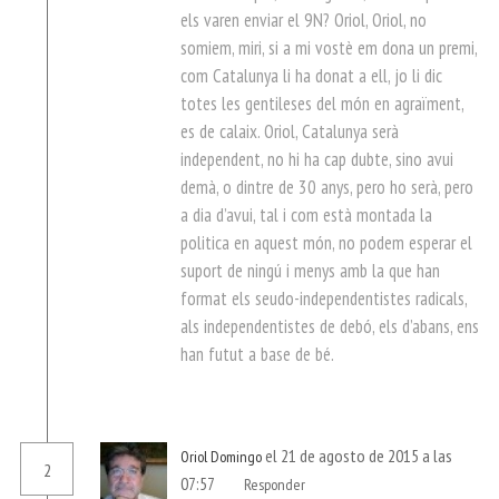
els varen enviar el 9N? Oriol, Oriol, no
somiem, miri, si a mi vostè em dona un premi,
com Catalunya li ha donat a ell, jo li dic
totes les gentileses del món en agraïment,
es de calaix. Oriol, Catalunya serà
independent, no hi ha cap dubte, sino avui
demà, o dintre de 30 anys, pero ho serà, pero
a dia d’avui, tal i com està montada la
politica en aquest món, no podem esperar el
suport de ningú i menys amb la que han
format els seudo-independentistes radicals,
als independentistes de debó, els d’abans, ens
han futut a base de bé.
el 21 de agosto de 2015 a las
Oriol Domingo
2
07:57
Responder