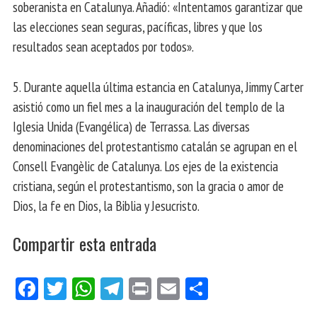
soberanista en Catalunya. Añadió: «Intentamos garantizar que
las elecciones sean seguras, pacíficas, libres y que los
resultados sean aceptados por todos».
5. Durante aquella última estancia en Catalunya, Jimmy Carter
asistió como un fiel mes a la inauguración del templo de la
Iglesia Unida (Evangélica) de Terrassa. Las diversas
denominaciones del protestantismo catalán se agrupan en el
Consell Evangèlic de Catalunya. Los ejes de la existencia
cristiana, según el protestantismo, son la gracia o amor de
Dios, la fe en Dios, la Biblia y Jesucristo.
Compartir esta entrada
Fa
Tw
W
Te
Pri
E
Co
ce
itt
ha
le
nt
m
m