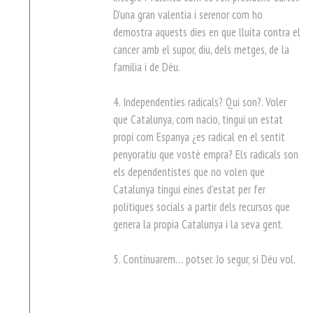
D’una gran valentia i serenor com ho
demostra aquests dies en que lluita contra el
cancer amb el supor, diu, dels metges, de la
familia i de Déu.
4. Independenties radicals? Qui son?. Voler
que Catalunya, com nacio, tingui un estat
propi com Espanya ¿es radical en el sentit
penyoratiu que vostè empra? Els radicals son
els dependentistes que no volen que
Catalunya tingui eines d’estat per fer
polítiques socials a partir dels recursos que
genera la propia Catalunya i la seva gent.
5. Continuarem… potser. Jo segur, si Déu vol.