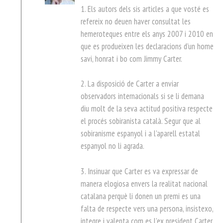
1. Els autors dels sis articles a que vosté es
refereix no deuen haver consultat les
hemeroteques entre els anys 2007 i 2010 en
que es produeixen les declaracions d’un home
savi, honrat i bo com Jimmy Carter.
2. La disposició de Carter a enviar
observadors internacionals si se li demana
diu molt de la seva actitud positiva respecte
el procés sobiranista català. Segur que al
sobiranisme espanyol i a l’aparell estatal
espanyol no li agrada.
3. Insinuar que Carter es va expressar de
manera elogiosa envers la realitat nacional
catalana perquè li donen un premi es una
falta de respecte vers una persona, insistexo,
integre i valenta com es l’ex president Carter.