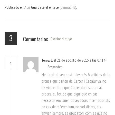
bo
er
ts
gr
ail
pa
Publicado en
Atri
. Guárdate el enlace
(permalink)
.
ok
Ap
a
rti
p
m
r
3
Comentarios
Escribe el tuyo
el 21 de agosto de 2015 a las 07:14
Teresa J.
1
Responder
He llegit el seu post i després 6 articles de la
prensa que parlen de Carter i Catalunya, no
he vist en lloc que Carter doni suport al
procés, el fet de que digui que en cas
necessari enviarien obsevadors internacionals
en cas de referendum, no vol dir res, els
envien sempre, és obligatori, com és que no