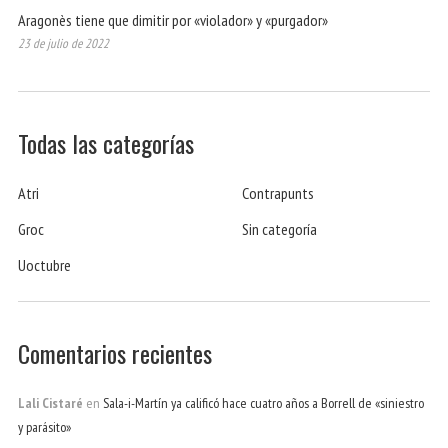
Aragonès tiene que dimitir por «violador» y «purgador»
23 de julio de 2022
Todas las categorías
Atri
Contrapunts
Groc
Sin categoría
Uoctubre
Comentarios recientes
Lali Cistaré
en
Sala-i-Martín ya calificó hace cuatro años a Borrell de «siniestro
y parásito»