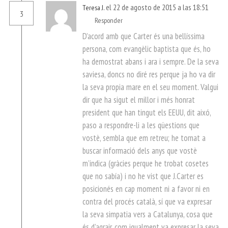
el 22 de agosto de 2015 a las 18:51
Teresa J.
3
Responder
D’acord amb que Carter és una bellíssima
persona, com evangèlic baptista que és, ho
ha demostrat abans i ara i sempre. De la seva
saviesa, doncs no diré res perque ja ho va dir
la seva propia mare en el seu moment. Valgui
dir que ha sigut el millor i més honrat
president que han tingut els EEUU, dit aixó,
paso a respondre-li a les qüestions que
vostè, sembla que em retreu; he tornat a
buscar informació dels anys que vostè
m’indica (gràcies perque he trobat cosetes
que no sabía) i no he vist que J.Carter es
posicionés en cap moment ni a favor ni en
contra del procés català, sí que va expresar
la seva simpatia vers a Catalunya, cosa que
és d’agrair, com igualment va expresar la seva