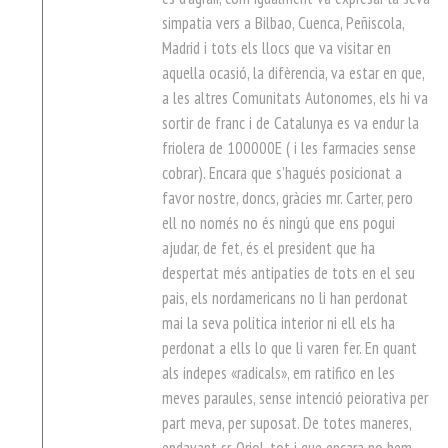
simpatia vers a Bilbao, Cuenca, Peñiscola,
Madrid i tots els llocs que va visitar en
aquella ocasió, la difèrencia, va estar en que,
a les altres Comunitats Autonomes, els hi va
sortir de franc i de Catalunya es va endur la
friolera de 100000E ( i les farmacies sense
cobrar). Encara que s’hagués posicionat a
favor nostre, doncs, gràcies mr. Carter, pero
ell no només no és ningú que ens pogui
ajudar, de fet, és el president que ha
despertat més antipaties de tots en el seu
pais, els nordamericans no li han perdonat
mai la seva politica interior ni ell els ha
perdonat a ells lo que li varen fer. En quant
als indepes «radicals», em ratifico en les
meves paraules, sense intenció peiorativa per
part meva, per suposat. De totes maneres,