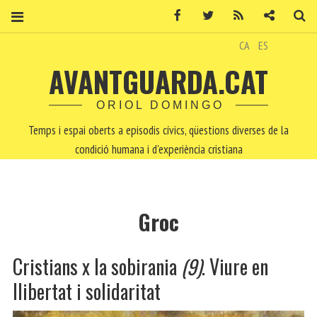
Facebook
Twitter
RSS
Contacte
Ce
CA
ES
AVANTGUARDA.CAT
ORIOL DOMINGO
Temps i espai oberts a episodis cívics, qüestions diverses de la
condició humana i d'experiència cristiana
Groc
Cristians x la sobirania
(9)
. Viure en
llibertat i solidaritat