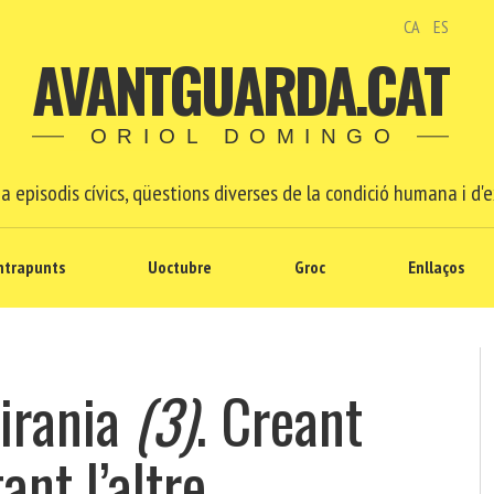
CA
ES
AVANTGUARDA.CAT
ORIOL DOMINGO
a episodis cívics, qüestions diverses de la condició humana i d'e
ntrapunts
Uoctubre
Groc
Enllaços
birania
(3)
. Creant
ant l’altre