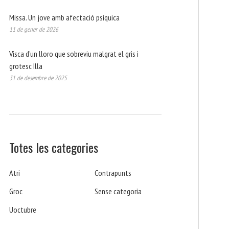
Missa. Un jove amb afectació psíquica
11 de gener de 2026
Visca d’un lloro que sobreviu malgrat el gris i
grotesc Illa
31 de desembre de 2025
Totes les categories
Atri
Contrapunts
Groc
Sense categoria
Uoctubre