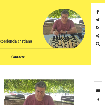
Facebook
Twitter
RSS
Contacte
xperiència cristiana
Cerca
Contacte