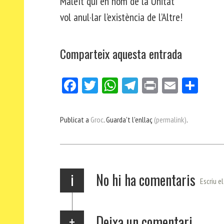
Maleït qui en nom de la Unitat
vol anul·lar l’existència de l’Altre!
Comparteix aquesta entrada
Fa
Tw
W
Te
Pri
E
Co
ce
itt
ha
le
nt
m
m
bo
er
ts
gr
ail
pa
Publicat a
Groc
. Guarda't l'enllaç
(permalink)
.
ok
Ap
a
rt
p
m
ei
x
i
No hi ha comentaris
Escriu e
Deixa un comentari