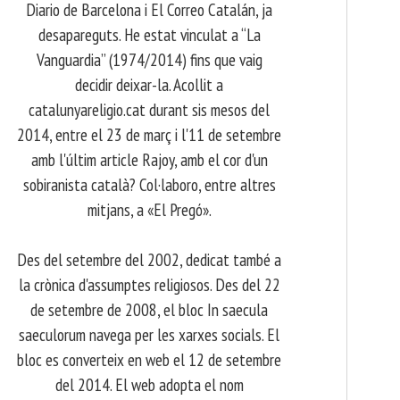
Diario de Barcelona i El Correo Catalán, ja
desapareguts. He estat vinculat a “La
Vanguardia” (1974/2014) fins que vaig
decidir deixar-la. Acollit a
catalunyareligio.cat durant sis mesos del
2014, entre el 23 de març i l'11 de setembre
amb l'últim article Rajoy, amb el cor d'un
sobiranista català? Col·laboro, entre altres
mitjans, a «El Pregó».
​ Des del setembre del 2002, dedicat també a
la crònica d'assumptes religiosos. Des del 22
de setembre de 2008, el bloc In saecula
saeculorum navega per les xarxes socials. El
bloc es converteix en web el 12 de setembre
del 2014. El web adopta el nom