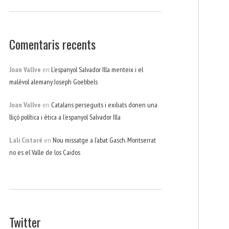
Comentaris recents
Joan Vallve
en
L’espanyol Salvador Illa menteix i el
malèvol alemany Joseph Goebbels
Joan Vallve
en
Catalans perseguits i exiliats donen una
lliçó política i ètica a l’espanyol Salvador Illa
Lali Cistaré
en
Nou missatge a l’abat Gasch. Montserrat
no es el Valle de los Caidos
Twitter