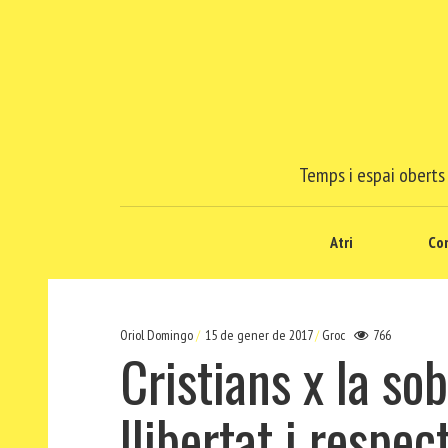
Temps i espai oberts 
Atri
Co
Oriol Domingo
15 de gener de 2017
Groc
766
Cristians x la so
llibertat i respect