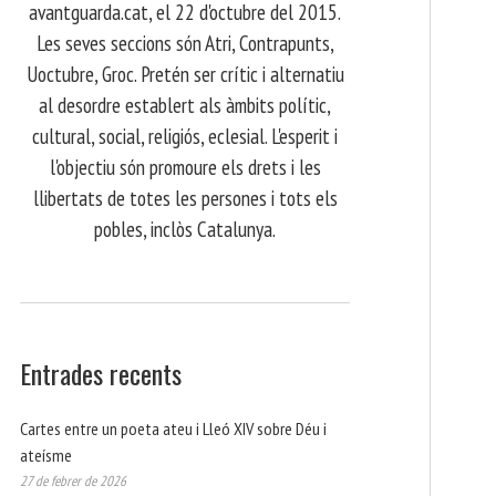
avantguarda.cat, el 22 d'octubre del 2015.
Les seves seccions són Atri, Contrapunts,
Uoctubre, Groc. Pretén ser crític i alternatiu
al desordre establert als àmbits polític,
cultural, social, religiós, eclesial. L'esperit i
l'objectiu són promoure els drets i les
llibertats de totes les persones i tots els
pobles, inclòs Catalunya.
Entrades recents
Cartes entre un poeta ateu i Lleó XIV sobre Déu i
ateísme
27 de febrer de 2026