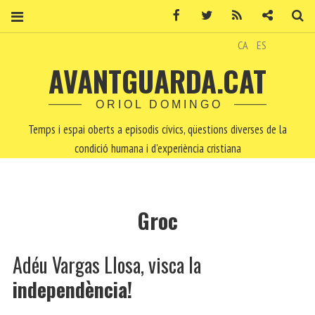
Facebook
Twitter
RSS
Contacte
Ce
CA
ES
AVANTGUARDA.CAT
ORIOL DOMINGO
Temps i espai oberts a episodis cívics, qüestions diverses de la
condició humana i d'experiència cristiana
Groc
Adéu Vargas Llosa, visca la
independència!