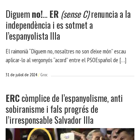
Diguem
no!
…
ER
(sense C)
renuncia a la
independència i es sotmet a
l’espanyolista Illa
El raimonià “Diguem no, nosaltres no son d’eixe món” escau
aplicar-lo al vergonyós “acord” entre el PSOEspañol de […]
31 de juliol de 2024
Groc
ERC
còmplice de l’espanyolisme, anti
sobiranisme i fals progrés de
l’irresponsable Salvador Illa