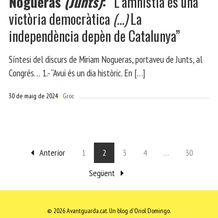
Nogueras
(Junts)
:
“L’amnistia és una
victòria democràtica
(…)
La
independència depèn de Catalunya”
Síntesi del discurs de Miriam Nogueras, portaveu de Junts, al
Congrés… 1.- “Avui és un dia històric. En […]
30 de maig de 2024
Groc
Anterior
1
2
3
4
…
30
Següent
© 2026 Avantguarda.cat.
Un blog d'Oriol Domingo.