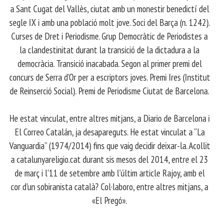
a Sant Cugat del Vallès, ciutat amb un monestir benedictí del
segle IX i amb una població molt jove. Soci del Barça (n. 1242).
Curses de Dret i Periodisme. Grup Democràtic de Periodistes a
la clandestinitat durant la transició de la dictadura a la
democràcia. Transició inacabada. Segon al primer premi del
concurs de Serra d’Or per a escriptors joves. Premi Ires (Institut
de Reinserció Social). Premi de Periodisme Ciutat de Barcelona.
​ He estat vinculat, entre altres mitjans, a Diario de Barcelona i
El Correo Catalán, ja desapareguts. He estat vinculat a “La
Vanguardia” (1974/2014) fins que vaig decidir deixar-la. Acollit
a catalunyareligio.cat durant sis mesos del 2014, entre el 23
de març i l'11 de setembre amb l'últim article Rajoy, amb el
cor d'un sobiranista català? Col·laboro, entre altres mitjans, a
«El Pregó».