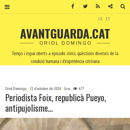
Facebook
Twitter
RSS
Contacte
Ce
CA
ES
AVANTGUARDA.CAT
ORIOL DOMINGO
Temps i espai oberts a episodis cívics, qüestions diverses de la
condició humana i d'experiència cristiana
Oriol Domingo
21 d'octubre de 2024
Groc
677
Periodista Foix, republicà Pueyo,
antipujolisme…