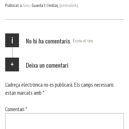
bo
er
ts
gr
ail
pa
Publicat a
Groc
. Guarda't l'enllaç
(permalink)
.
ok
Ap
a
rt
p
m
ei
x
i
No hi ha comentaris
Escriu el teu
Deixa un comentari
L'adreça electrònica no es publicarà.
Els camps necessaris
estan marcats amb
*
Comentari
*