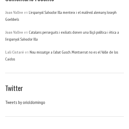
Joan Vallve
en
L’espanyol Salvador Illa menteix i el malèvol alemany Joseph
Goebbels
Joan Vallve
en
Catalans perseguits i exiliats donen una lliçó política i ètica a
l’espanyol Salvador Illa
Lali Cistaré
en
Nou missatge a l’abat Gasch. Montserrat no es el Valle de los
Caidos
Twitter
Tweets by orioldomingo