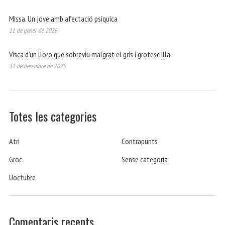
Missa. Un jove amb afectació psíquica
11 de gener de 2026
Visca d’un lloro que sobreviu malgrat el gris i grotesc Illa
31 de desembre de 2025
Totes les categories
Atri
Contrapunts
Groc
Sense categoria
Uoctubre
Comentaris recents