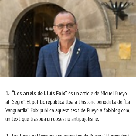
1.-
“Les arrels de Lluís Foix”
és un article de Miquel Pueyo
al “Segre”. El polític republicà lloa a l’històric periodista de “La
Vanguardia”. Foix publica aquest text de Pueyo a foixblog.com,
un text que traspua un obsessiu antipujolisme.
2.-
Les línies polèmiques son aquestes de Pueyo: “El president