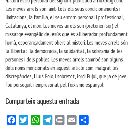
4.
Confessió personal del signant publicada a foixblog.com.
Les meves arrels son, amb tots els seus condicionaments i
limitacions, la família, el seu entorn personal i professional,
Catalunya, el món. Les meves arrels son (pretenen ser) el
missatge evangèlic de Jesús que és alliberador, profundament
humà, esperançadament obert al misteri. Les meves arrels són
la llibertat, la democràcia, la solidaritat, la sobirania de les
persones i dels pobles. Les meves arrels tamnbé son alguns
dels noms mencionats en aquest article com, malgrat les
discrepàncies, Lluís Foix, i sobretot, Jordi Pujol, que ja de jove
fou perseguit i empresonat pel feixisme espanyol.
Comparteix aquesta entrada
Fa
Tw
W
Te
Pri
E
Co
ce
itt
ha
le
nt
m
m