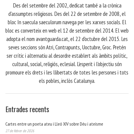
​ Des del setembre del 2002, dedicat també a la crònica
d'assumptes religiosos. Des del 22 de setembre de 2008, el
bloc In saecula saeculorum navega per les xarxes socials. El
bloc es converteix en web el 12 de setembre del 2014. El web
adopta el nom avantguarda.cat, el 22 d'octubre del 2015. Les
seves seccions són Atri, Contrapunts, Uoctubre, Groc. Pretén
ser crític i alternatiu al desordre establert als àmbits polític,
cultural, social, religiós, eclesial. L'esperit i l'objectiu són
promoure els drets i les llibertats de totes les persones i tots
els pobles, inclòs Catalunya.
Entrades recents
Cartes entre un poeta ateu i Lleó XIV sobre Déu i ateísme
27 de febrer de 2026