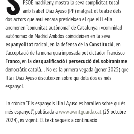
S
PSOE madrileny, mostra la seva complicitat total
amb Isabel Diaz Ayuso (PP) malgrat el teatre dels
dos actors que avui encara presideixen el que ell i ella
anomenen “comunitat autònoma” de Catalunya i «cominidad
autónoma» de Madrid. Ambdós coincideixen en la seva
espanyolitat
radical, en la defensa de la
Constitució,
en
l’acceptació de la monarquia imposada pel dictador Francisco
Franco
, en la
desqualificació i persecució del sobiranisme
democràtic català… No es la primera vegada (gener 2025) que
Illa i Diaz Ayuso discuteixen sobre qui dels dos es més
espanyol.
La crònica “Els espanyols Illa i Ayuso es barallen sobre qui és
més espanyol”, publicada a
www.avantguarda.cat
(25 octubre
2024), es vigent. El text segueix a continuació