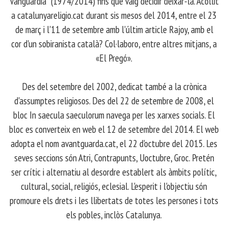
Vanguardia” (1974/2014) fins que vaig decidir deixar-la. Acollit
a catalunyareligio.cat durant sis mesos del 2014, entre el 23
de març i l'11 de setembre amb l'últim article Rajoy, amb el
cor d'un sobiranista català? Col·laboro, entre altres mitjans, a
«El Pregó».
​ Des del setembre del 2002, dedicat també a la crònica
d'assumptes religiosos. Des del 22 de setembre de 2008, el
bloc In saecula saeculorum navega per les xarxes socials. El
bloc es converteix en web el 12 de setembre del 2014. El web
adopta el nom avantguarda.cat, el 22 d'octubre del 2015. Les
seves seccions són Atri, Contrapunts, Uoctubre, Groc. Pretén
ser crític i alternatiu al desordre establert als àmbits polític,
cultural, social, religiós, eclesial. L'esperit i l'objectiu són
promoure els drets i les llibertats de totes les persones i tots
els pobles, inclòs Catalunya.