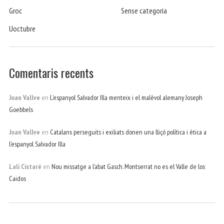
Groc
Sense categoria
Uoctubre
Comentaris recents
Joan Vallve
en
L’espanyol Salvador Illa menteix i el malèvol alemany Joseph
Goebbels
Joan Vallve
en
Catalans perseguits i exiliats donen una lliçó política i ètica a
l’espanyol Salvador Illa
Lali Cistaré
en
Nou missatge a l’abat Gasch. Montserrat no es el Valle de los
Caidos