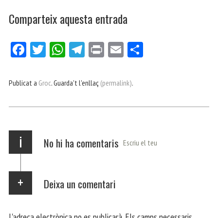
Comparteix aquesta entrada
Fa
Tw
W
Te
Pri
E
Co
ce
itt
ha
le
nt
m
m
bo
er
ts
gr
ail
pa
Publicat a
Groc
. Guarda't l'enllaç
(permalink)
.
ok
Ap
a
rt
p
m
ei
x
i
No hi ha comentaris
Escriu el teu
Deixa un comentari
L'adreça electrònica no es publicarà.
Els camps necessaris