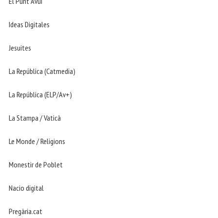
El Punt Avui
Ideas Digitales
Jesuites
La República (Catmedia)
La República (ELP/Av+)
La Stampa / Vaticà
Le Monde / Religions
Monestir de Poblet
Nacio digital
Pregària.cat