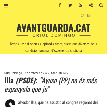
Facebook
Twitter
RSS
Contacte
Ce
CA
ES
AVANTGUARDA.CAT
ORIOL DOMINGO
Temps i espai oberts a episodis cívics, qüestions diverses de la
condició humana i d'experiència cristiana
Oriol Domingo
2 de febrer de 2025
Groc
625
Illa
(PSOE)
:
“Ayuso
(PP)
no és més
espanyola que jo”
alvador Illa, que ha assistit al congrés regional del