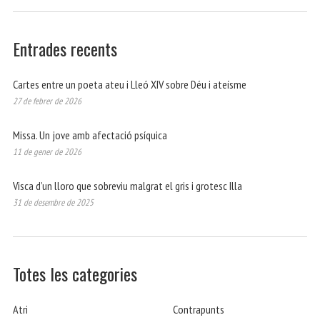
Entrades recents
Cartes entre un poeta ateu i Lleó XIV sobre Déu i ateísme
27 de febrer de 2026
Missa. Un jove amb afectació psíquica
11 de gener de 2026
Visca d’un lloro que sobreviu malgrat el gris i grotesc Illa
31 de desembre de 2025
Totes les categories
Atri
Contrapunts