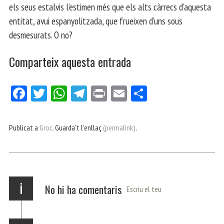
els seus estalvis l’estimen més que els alts càrrecs d’aquesta
entitat, avui espanyolitzada, que frueixen d’uns sous
desmesurats. O no?
Comparteix aquesta entrada
Fa
Tw
W
Te
Pri
E
Co
ce
itt
ha
le
nt
m
m
bo
er
ts
gr
ail
pa
Publicat a
Groc
. Guarda't l'enllaç
(permalink)
.
ok
Ap
a
rt
p
m
ei
x
i
No hi ha comentaris
Escriu el teu