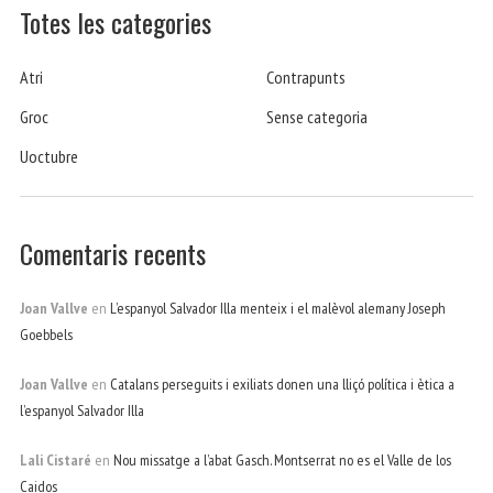
Totes les categories
Atri
Contrapunts
Groc
Sense categoria
Uoctubre
Comentaris recents
Joan Vallve
en
L’espanyol Salvador Illa menteix i el malèvol alemany Joseph
Goebbels
Joan Vallve
en
Catalans perseguits i exiliats donen una lliçó política i ètica a
l’espanyol Salvador Illa
Lali Cistaré
en
Nou missatge a l’abat Gasch. Montserrat no es el Valle de los
Caidos