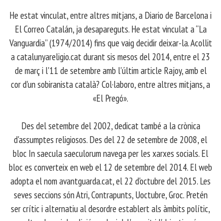
​ He estat vinculat, entre altres mitjans, a Diario de Barcelona i
El Correo Catalán, ja desapareguts. He estat vinculat a “La
Vanguardia” (1974/2014) fins que vaig decidir deixar-la. Acollit
a catalunyareligio.cat durant sis mesos del 2014, entre el 23
de març i l'11 de setembre amb l'últim article Rajoy, amb el
cor d'un sobiranista català? Col·laboro, entre altres mitjans, a
«El Pregó».
​ Des del setembre del 2002, dedicat també a la crònica
d'assumptes religiosos. Des del 22 de setembre de 2008, el
bloc In saecula saeculorum navega per les xarxes socials. El
bloc es converteix en web el 12 de setembre del 2014. El web
adopta el nom avantguarda.cat, el 22 d'octubre del 2015. Les
seves seccions són Atri, Contrapunts, Uoctubre, Groc. Pretén
ser crític i alternatiu al desordre establert als àmbits polític,