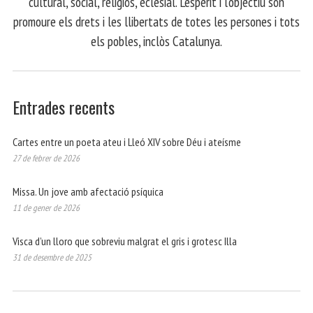
cultural, social, religiós, eclesial. L'esperit i l'objectiu són
promoure els drets i les llibertats de totes les persones i tots
els pobles, inclòs Catalunya.
Entrades recents
Cartes entre un poeta ateu i Lleó XIV sobre Déu i ateísme
27 de febrer de 2026
Missa. Un jove amb afectació psíquica
11 de gener de 2026
Visca d’un lloro que sobreviu malgrat el gris i grotesc Illa
31 de desembre de 2025