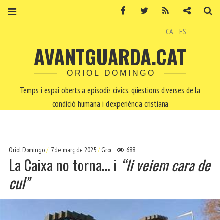
Facebook
Twitter
RSS
Contacte
Ce
CA
ES
AVANTGUARDA.CAT
ORIOL DOMINGO
Temps i espai oberts a episodis cívics, qüestions diverses de la
condició humana i d'experiència cristiana
Oriol Domingo
7 de març de 2025
Groc
688
La Caixa no torna… i
“li veiem cara de
cul”