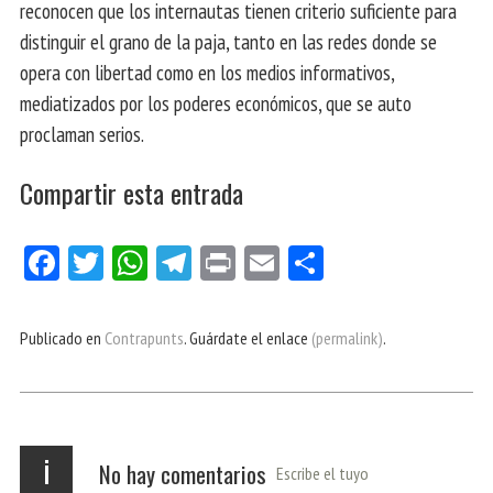
reconocen que los internautas tienen criterio suficiente para
distinguir el grano de la paja, tanto en las redes donde se
opera con libertad como en los medios informativos,
mediatizados por los poderes económicos, que se auto
proclaman serios.
Compartir esta entrada
Fa
Tw
W
Te
Pri
E
Co
ce
itt
ha
le
nt
m
m
bo
er
ts
gr
ail
pa
Publicado en
Contrapunts
. Guárdate el enlace
(permalink)
.
ok
Ap
a
rti
p
m
r
i
No hay comentarios
Escribe el tuyo