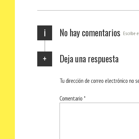
ok
Ap
a
rti
p
m
r
i
No hay comentarios
Escribe e
Deja una respuesta
Tu dirección de correo electrónico no s
Comentario
*