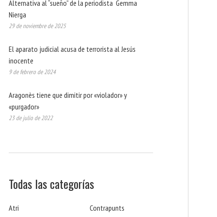
Alternativa al “sueño” de la periodista Gemma
Nierga
29 de noviembre de 2025
El aparato judicial acusa de terrorista al Jesús
inocente
9 de febrero de 2024
Aragonès tiene que dimitir por «violador» y
«purgador»
23 de julio de 2022
Todas las categorías
Atri
Contrapunts