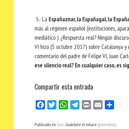
5.- La
Españaznar, la Españagal, la Espa
más al régimen español (instituciones, aparato
mediático ). ¿Respuesta real? Ningún discur
VI hizo (5 octubre 2017) sobre Catalunya y 
comentario del padre de Felipe VI, Juan Carl
ese silencio real? En cualquier caso, es sig
Compartir esta entrada
Fa
Tw
W
Te
Pri
E
Co
ce
itt
ha
le
nt
m
m
bo
er
ts
gr
ail
pa
Publicado en
Groc
. Guárdate el enlace
(permalink)
.