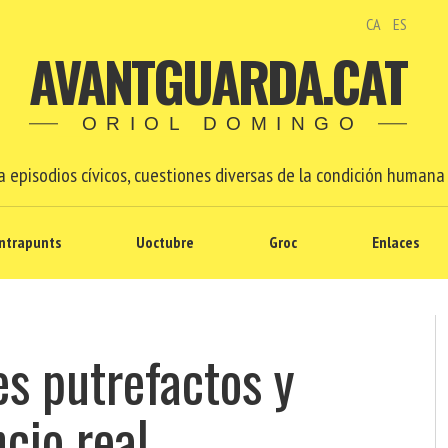
CA
ES
AVANTGUARDA.CAT
ORIOL DOMINGO
 episodios cívicos, cuestiones diversas de la condición humana 
ntrapunts
Uoctubre
Groc
Enlaces
es putrefactos y
ncio real