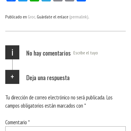
ce
itt
ha
le
nt
m
m
bo
er
ts
gr
ail
pa
Publicado en
Groc
. Guárdate el enlace
(permalink)
.
ok
Ap
a
rti
p
m
r
i
No hay comentarios
Escribe el tuyo
Deja una respuesta
Tu dirección de correo electrónico no será publicada.
Los
campos obligatorios están marcados con
*
Comentario
*