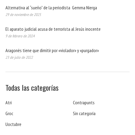
Alternativa al “sueño” de la periodista Gemma Nierga
29 de noviembre de 2025
El aparato judicial acusa de terrorista al Jesús inocente
9 de febrero de 2024
Aragonès tiene que dimitir por «violador» y «purgador»
23 de julio de 2022
Todas las categorías
Atri
Contrapunts
Groc
Sin categoría
Uoctubre