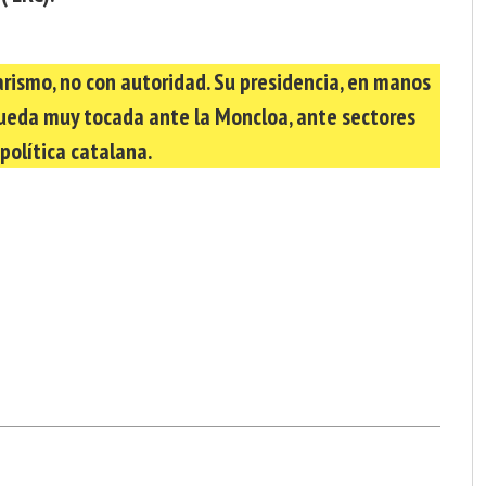
rismo, no con autoridad. Su presidencia, en manos
queda muy tocada ante la Moncloa, ante sectores
 política catalana.