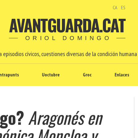
CA
ES
AVANTGUARDA.CAT
ORIOL DOMINGO
 episodios cívicos, cuestiones diversas de la condición humana 
ntrapunts
Uoctubre
Groc
Enlaces
ogo?
Aragonés en
bónica Moncloa y