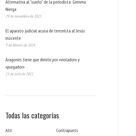
Alternativa al “sueño” de la periodista Gemma
Nierga
29 de noviembre de 2025
El aparato judicial acusa de terrorista al Jesús
inocente
9 de febrero de 2024
Aragonès tiene que dimitir por «violador» y
«purgador»
23 de julio de 2022
Todas las categorías
Atri
Contrapunts