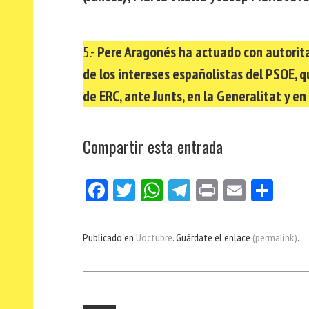
5.-
Pere Aragonés ha actuado con autorita
de los intereses españolistas del PSOE, 
de ERC, ante Junts, en la Generalitat y en
Compartir esta entrada
Fa
Tw
W
Te
Pri
E
Co
ce
itt
ha
le
nt
m
m
bo
er
ts
gr
ail
pa
Publicado en
Uoctubre
. Guárdate el enlace
(permalink)
.
ok
Ap
a
rti
p
m
r