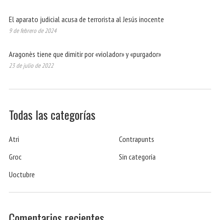
El aparato judicial acusa de terrorista al Jesús inocente
9 de febrero de 2024
Aragonès tiene que dimitir por «violador» y «purgador»
23 de julio de 2022
Todas las categorías
Atri
Contrapunts
Groc
Sin categoría
Uoctubre
Comentarios recientes