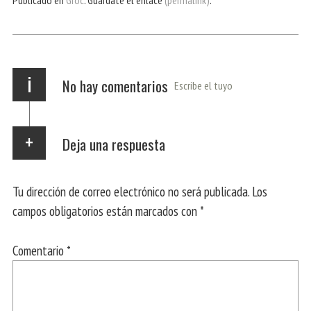
ok
Ap
a
rti
p
m
r
i
No hay comentarios
Escribe el tuyo
Deja una respuesta
Tu dirección de correo electrónico no será publicada.
Los
campos obligatorios están marcados con
*
Comentario
*