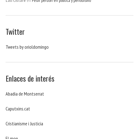
Lali Cistaré
en
Pedir perdón en política y periodismo
Twitter
Tweets by orioldomingo
Enlaces de interés
Abadia de Montserrat
Caputxins.cat
Cristianisme i Justicia
El mon