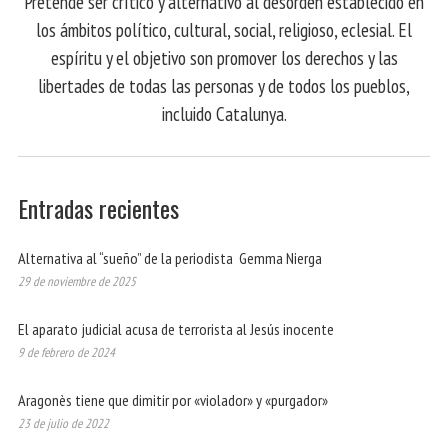
Pretende ser crítico y alternativo al desorden establecido en
los ámbitos político, cultural, social, religioso, eclesial. El
espíritu y el objetivo son promover los derechos y las
libertades de todas las personas y de todos los pueblos,
incluido Catalunya.
Entradas recientes
Alternativa al “sueño” de la periodista Gemma Nierga
29 de noviembre de 2025
El aparato judicial acusa de terrorista al Jesús inocente
9 de febrero de 2024
Aragonès tiene que dimitir por «violador» y «purgador»
23 de julio de 2022