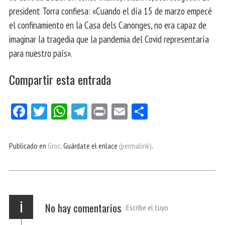
president Torra confiesa: «Cuando el día 15 de marzo empecé
el confinamiento en la Casa dels Canonges, no era capaz de
imaginar la tragedia que la pandemia del Covid representaría
para nuestro país».
Compartir esta entrada
Fa
Tw
W
Te
Pri
E
Co
ce
itt
ha
le
nt
m
m
bo
er
ts
gr
ail
pa
Publicado en
Groc
. Guárdate el enlace
(permalink)
.
ok
Ap
a
rti
p
m
r
i
No hay comentarios
Escribe el tuyo