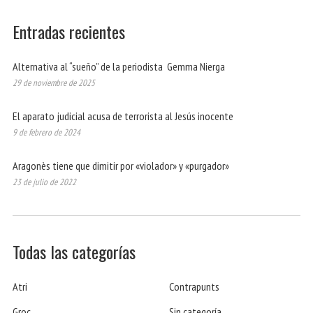
Entradas recientes
Alternativa al “sueño” de la periodista Gemma Nierga
29 de noviembre de 2025
El aparato judicial acusa de terrorista al Jesús inocente
9 de febrero de 2024
Aragonès tiene que dimitir por «violador» y «purgador»
23 de julio de 2022
Todas las categorías
Atri
Contrapunts
Groc
Sin categoría