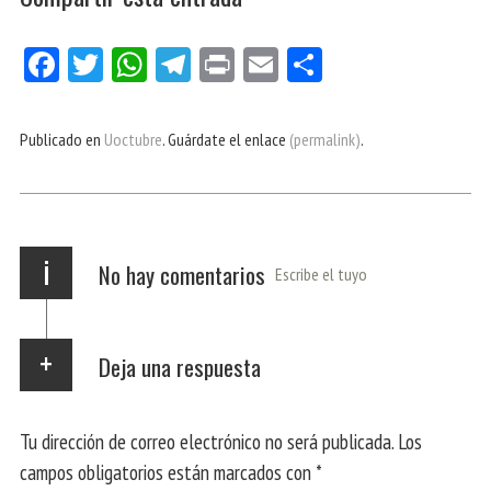
Fa
Tw
W
Te
Pri
E
Co
ce
itt
ha
le
nt
m
m
bo
er
ts
gr
ail
pa
Publicado en
Uoctubre
. Guárdate el enlace
(permalink)
.
ok
Ap
a
rti
p
m
r
i
No hay comentarios
Escribe el tuyo
Deja una respuesta
Tu dirección de correo electrónico no será publicada.
Los
campos obligatorios están marcados con
*