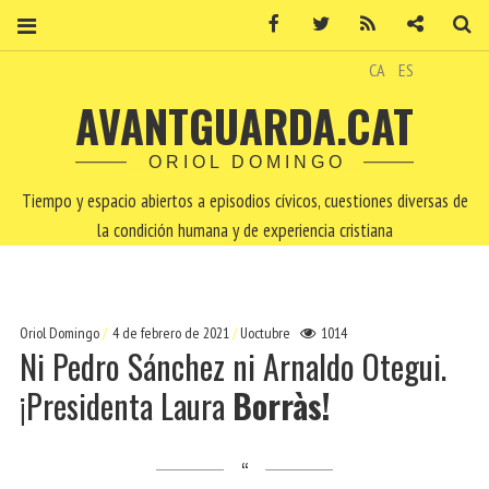
Facebook
Twitter
RSS
Contacto
Bu
CA
ES
AVANTGUARDA.CAT
ORIOL DOMINGO
Tiempo y espacio abiertos a episodios cívicos, cuestiones diversas de
la condición humana y de experiencia cristiana
Oriol Domingo
4 de febrero de 2021
Uoctubre
1014
Ni Pedro Sánchez ni Arnaldo Otegui.
¡Presidenta Laura
Borràs!