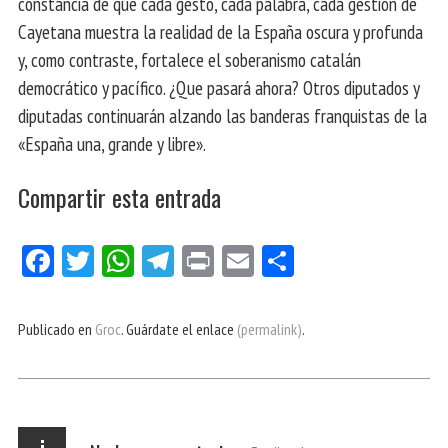
constancia de que cada gesto, cada palabra, cada gestión de
Cayetana muestra la realidad de la España oscura y profunda
y, como contraste, fortalece el soberanismo catalán
democrático y pacífico. ¿Que pasará ahora? Otros diputados y
diputadas continuarán alzando las banderas franquistas de la
«España una, grande y libre».
Compartir esta entrada
Fa
Tw
W
Te
Pri
E
Co
ce
itt
ha
le
nt
m
m
bo
er
ts
gr
ail
pa
Publicado en
Groc
. Guárdate el enlace
(permalink)
.
ok
Ap
a
rti
p
m
r