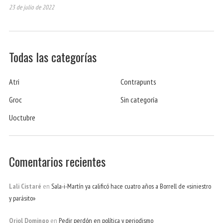
23 de julio de 2022
Todas las categorías
Atri
Contrapunts
Groc
Sin categoría
Uoctubre
Comentarios recientes
Lali Cistaré
en
Sala-i-Martín ya calificó hace cuatro años a Borrell de «siniestro
y parásito»
Oriol Domingo
en
Pedir perdón en política y periodismo