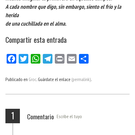
A cada nombre que digo, sin embargo, siento el frío y la
herida
de una cuchillada en el alma.
Compartir esta entrada
Fa
Tw
W
Te
Pri
E
Co
ce
itt
ha
le
nt
m
m
bo
er
ts
gr
ail
pa
Publicado en
Groc
. Guárdate el enlace
(permalink)
.
ok
Ap
a
rti
p
m
r
1
Comentario
Escribe el tuyo