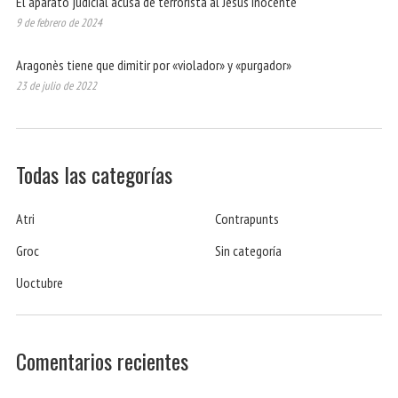
El aparato judicial acusa de terrorista al Jesús inocente
9 de febrero de 2024
Aragonès tiene que dimitir por «violador» y «purgador»
23 de julio de 2022
Todas las categorías
Atri
Contrapunts
Groc
Sin categoría
Uoctubre
Comentarios recientes