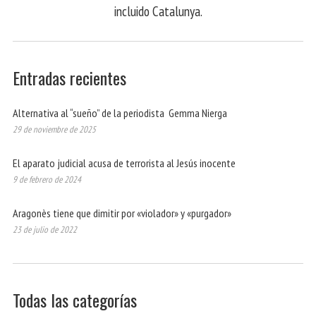
incluido Catalunya.
Entradas recientes
Alternativa al “sueño” de la periodista Gemma Nierga
29 de noviembre de 2025
El aparato judicial acusa de terrorista al Jesús inocente
9 de febrero de 2024
Aragonès tiene que dimitir por «violador» y «purgador»
23 de julio de 2022
Todas las categorías