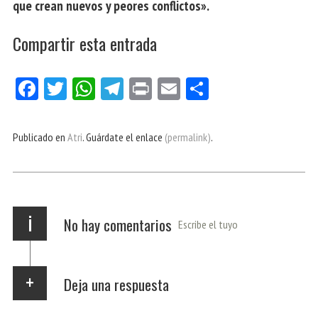
que crean nuevos y peores conflictos».
Compartir esta entrada
Fa
Tw
W
Te
Pri
E
Co
ce
itt
ha
le
nt
m
m
bo
er
ts
gr
ail
pa
Publicado en
Atri
. Guárdate el enlace
(permalink)
.
ok
Ap
a
rti
p
m
r
i
No hay comentarios
Escribe el tuyo
Deja una respuesta