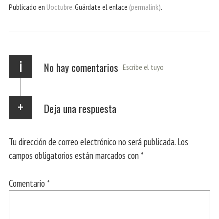
bo
er
ts
gr
ail
pa
Publicado en
Uoctubre
. Guárdate el enlace
(permalink)
.
ok
Ap
a
rti
p
m
r
i
No hay comentarios
Escribe el tuyo
Deja una respuesta
Tu dirección de correo electrónico no será publicada.
Los
campos obligatorios están marcados con
*
Comentario
*