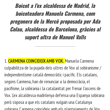
Boicot a l’ex alcaldessa de Madrid, la
boicoteadora Manuela Carmena, com
pregonera de la Mercè proposada per Ada
Colau, alcaldessa de Barcelona, gràcies al
suport ultra de Manuel Valls
1.
CARMENA COINCIDEIX AMB VOX.
Manuela Carmena
culpabilitza de la pujada dels ultres de Vox al sobiranisme /
independentisme català democràtic i pacífic. Els catalans,
segons Carmena, han de renunciar a la democràcia, el
pacifisme, la sobirania i la catalanitat per frenar l’ascens de
Vox. L’ex alcaldessa madrilenya defensa una Espanya sobirana
però s’oposa a que els catalans vulguin una Catalunya
sobirana. Carmena coincideix amb els plantejaments de Vox