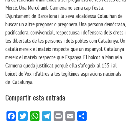
Mercè. Una Mercé amb Carmena no seria cap festa.
L’Ajuntament de Barcelona i la seva alcaldessa Colau han de
buscar un altre pregoner o pregonera. Una persona demòcrata,
pacificadora, convivencial, respectuosa i defensora dels drets i
les llibertats de les persones i dels pobles com Catalunya. Un
català mereix el mateix respecte que un espanyol. Catalunya
mereix el mateix respecte que Espanya. El boicot a Manuela
Carmena queda justificat perquè ella s’afegeix al 155 i al
boicot de Vox i d’altres a les legítimes aspiracions nacionals
de Catalunya.
Compartir esta entrada
Fa
Tw
W
Te
Pri
E
Co
ce
itt
ha
le
nt
m
m