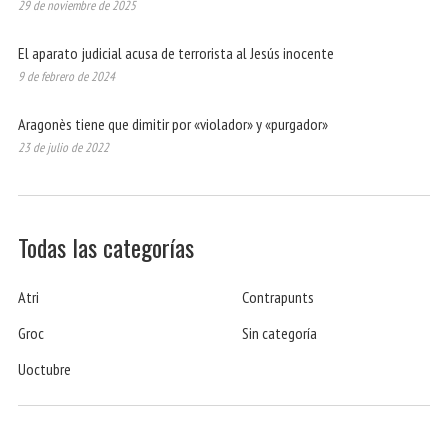
29 de noviembre de 2025
El aparato judicial acusa de terrorista al Jesús inocente
9 de febrero de 2024
Aragonès tiene que dimitir por «violador» y «purgador»
23 de julio de 2022
Todas las categorías
Atri
Contrapunts
Groc
Sin categoría
Uoctubre