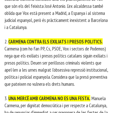
que són els del feixista José Antonio. L’ex alcaldessa també
oblida que Vox està present a Madrid, a Espanya i al sistema
judicial espanyol, però és pràcticament inexistent a Barcelona
i a Catalunya.
2.
CARMENA CONTRA ELS EXILIATS I PRESOS POLITICS.
Carmena (com ho fan PP, Cs, PSOE, Vox i sectors de Podemos)
nega que els exiliats i presos polítics catalans siguin exiliats i
presos polítics. Deuen ser perillosos criminals violents que
apel·len a les urnes malgrat l’obsessiva repressió institucional,
política i policial espanyola. Considera que la presó preventiva
que pateixen no vulnera els drets humans.
3.
UNA MERCÈ AMB CARMENA NO ES UNA FESTA.
Manuela
Carmena, per dignitat democràtica i per respecte a Catalunya,
ha de renunciar d’immediat a ser pregonera de les festes de la