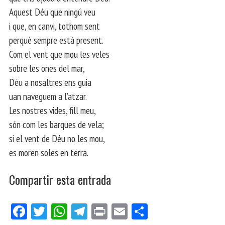
Aquest Déu que ningú veu
i que, en canvi, tothom sent
perquè sempre està present.
Com el vent que mou les veles
sobre les ones del mar,
Déu a nosaltres ens guia
uan naveguem a l’atzar.
Les nostres vides, fill meu,
són com les barques de vela;
si el vent de Déu no les mou,
es moren soles en terra.
Compartir esta entrada
Fa
Tw
W
Te
Pri
E
Co