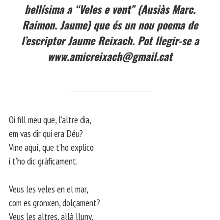
bellísima a “Veles e vent” (Ausiàs Marc.
Raimon. Jaume) que és un nou poema de
l’escriptor Jaume Reixach. Pot llegir-se a
www.amicreixach@gmail.cat
Oi fill meu que, l’altre dia,
em vas dir qui era Déu?
Vine aquí, que t’ho explico
i t’ho dic gràficament.
Veus les veles en el mar,
com es gronxen, dolçament?
Veus les altres, allà lluny,