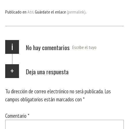
ce
itt
ha
le
nt
m
m
bo
er
ts
gr
ail
pa
Publicado en
Atri
. Guárdate el enlace
(permalink)
.
ok
Ap
a
rti
p
m
r
i
No hay comentarios
Escribe el tuyo
Deja una respuesta
Tu dirección de correo electrónico no será publicada.
Los
campos obligatorios están marcados con
*
Comentario
*