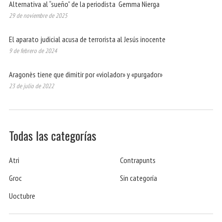
Alternativa al “sueño” de la periodista Gemma Nierga
29 de noviembre de 2025
El aparato judicial acusa de terrorista al Jesús inocente
9 de febrero de 2024
Aragonès tiene que dimitir por «violador» y «purgador»
23 de julio de 2022
Todas las categorías
Atri
Contrapunts
Groc
Sin categoría
Uoctubre