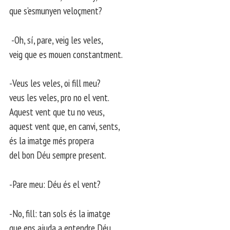
que s’esmunyen veloçment?
-Oh, sí, pare, veig les veles,
veig que es mouen constantment.
-Veus les veles, oi fill meu?
veus les veles, pro no el vent.
Aquest vent que tu no veus,
aquest vent que, en canvi, sents,
és la imatge més propera
del bon Déu sempre present.
-Pare meu: Déu és el vent?
-No, fill: tan sols és la imatge
que ens ajuda a entendre Déu.