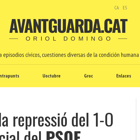
CA
ES
AVANTGUARDA.CAT
ORIOL DOMINGO
 episodios cívicos, cuestiones diversas de la condición humana 
ntrapunts
Uoctubre
Groc
Enlaces
la repressió del 1-O
cial del
PSOE