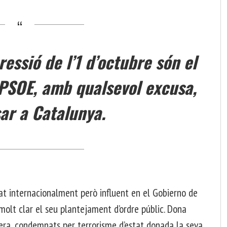
pressió de l’1 d’octubre són el
 PSOE, amb qualsevol excusa,
ar a Catalunya.
tat internacionalment però influent en el Gobierno de
molt clar el seu plantejament d’ordre públic. Dona
era, condemnats per terrorisme d’estat donada la seva