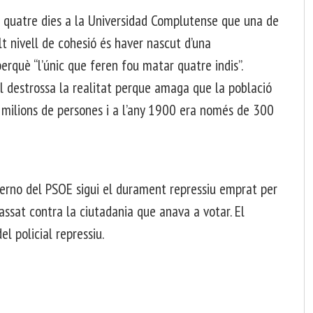
fa quatre dies a la Universidad Complutense que una de
lt nivell de cohesió és haver nascut d’una
rquè “l’únic que feren fou matar quatre indis”.
l destrossa la realitat perque amaga que la població
0 milions de persones i a l’any 1900 era només de 300
bierno del PSOE sigui el durament repressiu emprat per
passat contra la ciutadania que anava a votar. El
l policial repressiu.