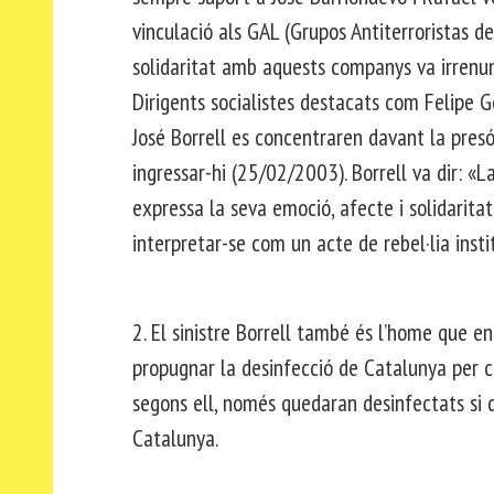
vinculació als GAL (Grupos Antiterroristas d
solidaritat amb aquests companys va irrenun
Dirigents socialistes destacats com Felipe G
José Borrell es concentraren davant la pres
ingressar-hi (25/02/2003). Borrell va dir: «
expressa la seva emoció, afecte i solidarit
interpretar-se com un acte de rebel·lia insti
2. El sinistre Borrell també és l’home que en
propugnar la desinfecció de Catalunya per cu
segons ell, només quedaran desinfectats si d
Catalunya.