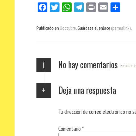
Fa
Tw
W
Te
Pri
E
Co
ce
itt
ha
le
nt
m
m
bo
er
ts
gr
ail
pa
Publicado en
Uoctubre
. Guárdate el enlace
(permalink)
.
ok
Ap
a
rti
p
m
r
i
No hay comentarios
Escribe e
Deja una respuesta
Tu dirección de correo electrónico no s
Comentario
*