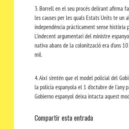
3. Borrell en el seu procés delirant afirma 
les causes per les quals Estats Units te un a
independència pràcticament sense història pe
L’indecent argumentari del ministre espanyo
nativa abans de la colonització era d’uns 1
mil.
4. Així s’entén que el model policial del Go
la policia espanyola el 1 d’octubre de l’any 
Gobierno espanyol deixa intacta aquest mode
Compartir esta entrada