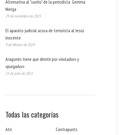
Alternativa al “sueño” de la periodista Gemma
Nierga
29 de noviembre de 2025
El aparato judicial acusa de terrorista al Jesús
inocente
9 de febrero de 2024
Aragonès tiene que dimitir por «violador» y
«purgador»
23 de julio de 2022
Todas las categorías
Atri
Contrapunts