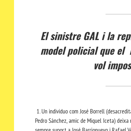
El sinistre GAL i la re
model policial que el
vol impos
1. Un individuo com José Borrell (desacredi
Pedro Sánchez, amic de Miquel Iceta) deixa 
sempre suport a José Barrionuevo i Rafael V