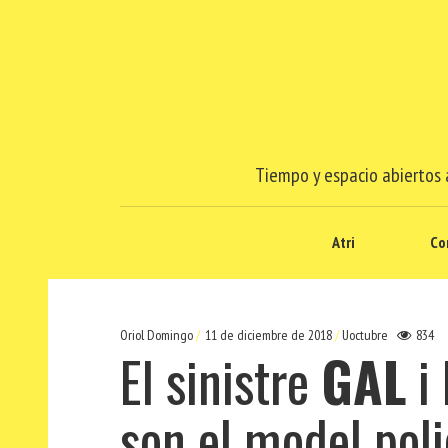
Tiempo y espacio abiertos a
Atri
Co
Oriol Domingo
11 de diciembre de 2018
Uoctubre
834
El sinistre
GAL
i 
son el model poli