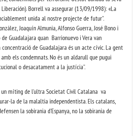
e Liberación). Borrell va assegurar (13/09/1998): «La
ciablement unida al nostre projecte de futur”.
onzález, Joaquín Almunia, Alfonso Guerra, José Bono i
ó de Guadalajara quan Barrionuevo i Vera van
La concentració de Guadalajara és un acte cívic. La gent
at amb els condemnats. No és un aldarull que pugui
tucional o desacatament a la justícia”.
 un míting de l’ultra Societat Civil Catalana va
rar-la de la malaltia independentista. Els catalans,
efensen la sobirania d’Espanya, no la sobirania de