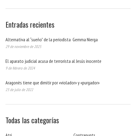
Entradas recientes
Alternativa al “sueño” de la periodista Gemma Nierga
29 de noviembre de 2025
El aparato judicial acusa de terrorista al Jesús inocente
9 de febrero de 2024
Aragonès tiene que dimitir por «violador» y «purgador»
23 de julio de 2022
Todas las categorías
Atri
Contrapunts