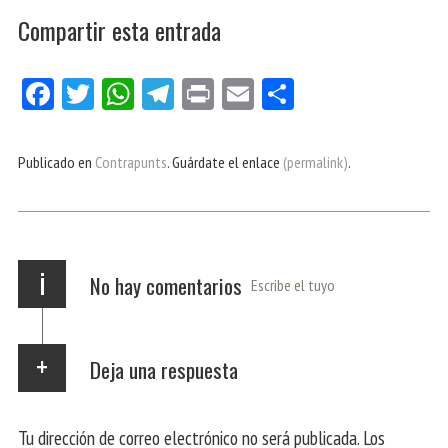
Compartir esta entrada
Fa
Tw
W
Te
Pri
E
Co
ce
itt
ha
le
nt
m
m
bo
er
ts
gr
ail
pa
Publicado en
Contrapunts
. Guárdate el enlace
(permalink)
.
ok
Ap
a
rti
p
m
r
i
No hay comentarios
Escribe el tuyo
Deja una respuesta
Tu dirección de correo electrónico no será publicada.
Los