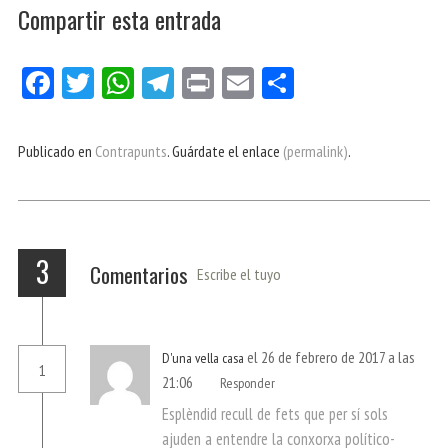
Compartir esta entrada
Fa
Tw
W
Te
Pri
E
Co
ce
itt
ha
le
nt
m
m
bo
er
ts
gr
ail
pa
Publicado en
Contrapunts
. Guárdate el enlace
(permalink)
.
ok
Ap
a
rti
p
m
r
3
Comentarios
Escribe el tuyo
el 26 de febrero de 2017 a las
D'una vella casa
1
21:06
Responder
Esplèndid recull de fets que per sí sols
ajuden a entendre la conxorxa político-