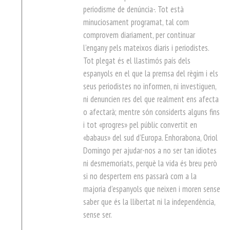
periodisme de denúncia-. Tot està
minuciosament programat, tal com
comprovem diariament, per continuar
l’engany pels mateixos diaris i periodistes.
Tot plegat és el llastimós país dels
espanyols en el que la premsa del règim i els
seus periodistes no informen, ni investiguen,
ni denuncien res del que realment ens afecta
o afectarà; mentre són considerts alguns fins
i tot «progres» pel públic convertit en
«babaus» del sud d’Europa. Enhorabona, Oriol
Domingo per ajudar-nos a no ser tan idiotes
ni desmemoriats, perquè la vida és breu però
si no despertem ens passarà com a la
majoria d’espanyols que neixen i moren sense
saber que és la llibertat ni la independència,
sense ser.