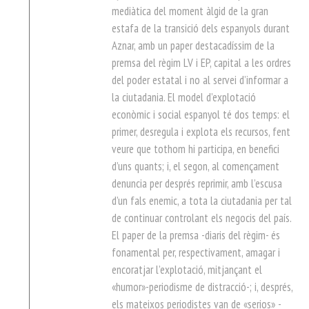
mediàtica del moment àlgid de la gran
estafa de la transició dels espanyols durant
Aznar, amb un paper destacadíssim de la
premsa del règim LV i EP, capital a les ordres
del poder estatal i no al servei d’informar a
la ciutadania. El model d’explotació
econòmic i social espanyol té dos temps: el
primer, desregula i explota els recursos, fent
veure que tothom hi participa, en benefici
d’uns quants; i, el segon, al començament
denuncia per després reprimir, amb l’escusa
d’un fals enemic, a tota la ciutadania per tal
de continuar controlant els negocis del país.
El paper de la premsa -diaris del règim- és
fonamental per, respectivament, amagar i
encoratjar l’explotació, mitjançant el
«humor»-periodisme de distracció-; i, després,
els mateixos periodistes van de «serios» -