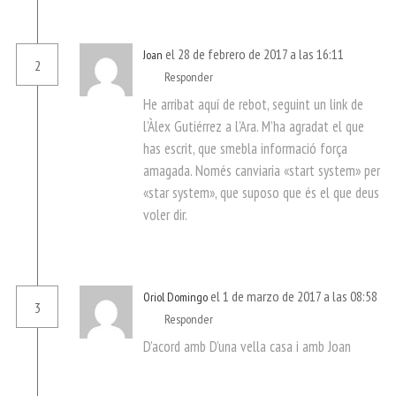
el 28 de febrero de 2017 a las 16:11
Joan
2
Responder
He arribat aquí de rebot, seguint un link de
l’Àlex Gutiérrez a l’Ara. M’ha agradat el que
has escrit, que smebla informació força
amagada. Només canviaria «start system» per
«star system», que suposo que és el que deus
voler dir.
el 1 de marzo de 2017 a las 08:58
Oriol Domingo
3
Responder
D’acord amb D’una vella casa i amb Joan