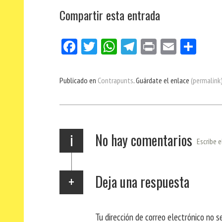
Compartir esta entrada
Fa
Tw
W
Te
Pri
E
Co
ce
itt
ha
le
nt
m
m
bo
er
ts
gr
ail
pa
Publicado en
Contrapunts
. Guárdate el enlace
(permalink
ok
Ap
a
rti
p
m
r
i
No hay comentarios
Escribe e
Deja una respuesta
Tu dirección de correo electrónico no s