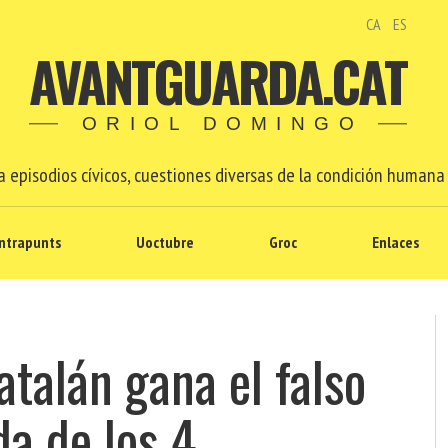
CA
ES
AVANTGUARDA.CAT
ORIOL DOMINGO
 episodios cívicos, cuestiones diversas de la condición humana 
ntrapunts
Uoctubre
Groc
Enlaces
talán gana el falso
da de los 4