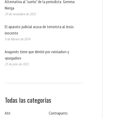
Alternativa al “sueño” de la periodista Gemma
Nierga
29 de noviembre de 2025
El aparato judicial acusa de terrorista al Jesús
inocente
9 de febrero de 2024
Aragonès tiene que dimitir por «violador» y
«purgador»
23 de julio de 2022
Todas las categorías
Atri
Contrapunts