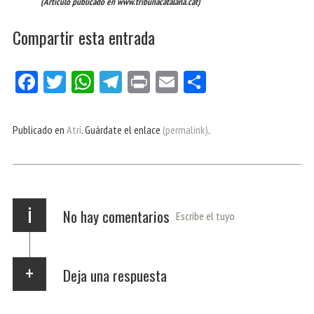
(Artículo publicado en www.tribunacatalana.cat)
Compartir esta entrada
Fa
Tw
W
Te
Pri
E
Co
ce
itt
ha
le
nt
m
m
bo
er
ts
gr
ail
pa
Publicado en
Atri
. Guárdate el enlace
(permalink)
.
ok
Ap
a
rti
p
m
r
i
No hay comentarios
Escribe el tuyo
Deja una respuesta