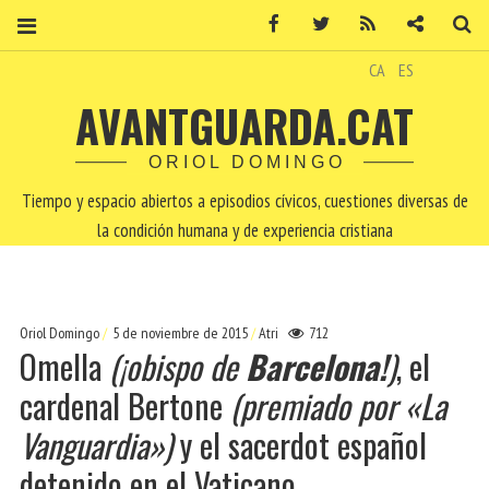
Facebook
Twitter
RSS
Contacto
Bu
CA
ES
AVANTGUARDA.CAT
ORIOL DOMINGO
Tiempo y espacio abiertos a episodios cívicos, cuestiones diversas de
la condición humana y de experiencia cristiana
Oriol Domingo
5 de noviembre de 2015
Atri
712
Omella
(¡obispo de
Barcelona!
)
, el
cardenal Bertone
(premiado por «La
Vanguardia»)
y el sacerdot español
detenido en el Vaticano