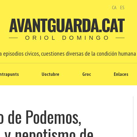
CA
ES
AVANTGUARDA.CAT
ORIOL DOMINGO
 episodios cívicos, cuestiones diversas de la condición humana 
ntrapunts
Uoctubre
Groc
Enlaces
o de Podemos,
al y nepotismo de