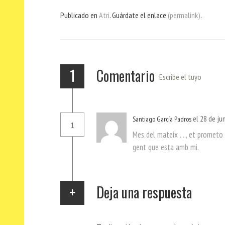
bo
er
ts
gr
ail
pa
Publicado en
Atri
. Guárdate el enlace
(permalink)
.
ok
Ap
a
rti
p
m
r
1
Comentario
Escribe el tuyo
el 28 de ju
Santiago García Padros
1
Mes del mateix . .., et prometo 
gent que esta amb mi.
Deja una respuesta