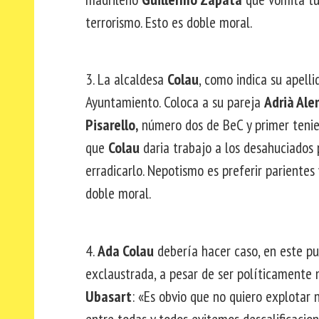
terrorismo. Esto es doble moral.
3. La alcaldesa
Colau
, como indica su apell
Ayuntamiento. Coloca a su pareja
Adrià Al
Pisarello,
número dos de BeC y primer tenie
que
Colau
daria trabajo a los desahuciados
erradicarlo. Nepotismo es preferir parientes
doble moral.
4.
Ada Colau
debería hacer caso, en este p
exclaustrada, a pesar de ser políticamente 
Ubasart
: «Es obvio que no quiero explotar
entre todas y todos evitemos descalificacion