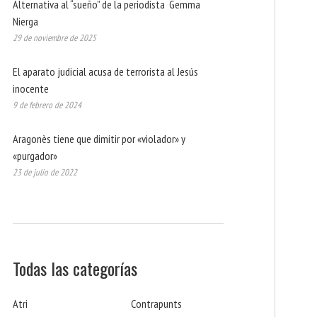
Alternativa al “sueño” de la periodista Gemma
Nierga
29 de noviembre de 2025
El aparato judicial acusa de terrorista al Jesús
inocente
9 de febrero de 2024
Aragonès tiene que dimitir por «violador» y
«purgador»
23 de julio de 2022
Todas las categorías
Atri
Contrapunts