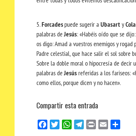
5.
Forcades
puede sugerir a
Ubasart
y
Col
palabras de
Jesús
: «Habéis oído que se dijo
os digo: Amad a vuestros enemigos y rogad po
Padre celestial, que hace salir el sol sobre 
Sobre la doble moral o hipocresía de decir 
palabras de
Jesús
referidas a los fariseos: 
como ellos, porque dicen y no hacen».
Compartir esta entrada
Fa
Tw
W
Te
Pri
E
Co
ce
itt
ha
le
nt
m
m