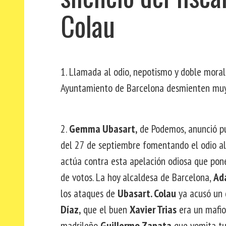
Colau
1. Llamada al odio, nepotismo y doble moral
Ayuntamiento de Barcelona desmienten muy 
2.
Gemma Ubasart,
de Podemos, anunció pú
del 27 de septiembre fomentando el odio al 
actúa contra esta apelación odiosa que pone
de votos. La hoy alcaldesa de Barcelona,
Ad
los ataques de
Ubasart. Colau
ya acusó un 
Díaz,
que el buen
Xavier Trias
era un mafio
madrileño
Guillermo Zapata
que vomita tui