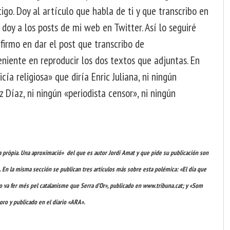
go. Doy al artículo que habla de ti y que transcribo en
doy a los posts de mi web en Twitter. Así lo seguiré
firmo en dar el post que transcribo de
niente en reproducir los dos textos que adjuntas. En
ía religiosa» que diría Enric Juliana, ni ningún
 Díaz, ni ningún «periodista censor», ni ningún
a pròpia. Una aproximació» del que es autor Jordi Amat y que pide su publicación son
. En la misma sección se publican tres artículos más sobre esta polémica: «El día que
ino va fer més pel catalanisme que Serra d’Or», publicado en www.tribuna.cat; y «Som
oro y publicado en el diario «ARA».