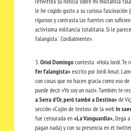
retwittea su noticia sobre mi militancia fal
le he cogido gusto a su curiosa fascinación (
riguroso y contrasta las fuentes con suficie
activísima militancia totalitaria. Si le pare
falangista ‘. Cordialmente».
3.
Oriol Domingo
contesta: «Hola Jordi. Te 
fer falangista»
escrito por Jordi Amat. La
con cosas que no hacen gracia como eso de 
puede decir «Yo soy un nazi». También te rec
a Serra d’Or, però també a Destino»
de Viç
sección «Cajón de textos» de la web
In sae
fue censurada en
«La Vanguardia»,
llega a 
pagan nada) y con su presencia en el twitte