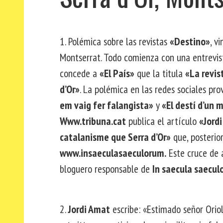
1. Polémica sobre las revistas
«Destino»
, v
Montserrat. Todo comienza con una entrevis
concede a
«El País»
que la titula
«La revis
d’Or»
. La polémica en las redes sociales pr
em vaig fer falangista»
y
«El destí d’un 
Www.tribuna.cat
publica el artículo
«Jordi
catalanisme que Serra d’Or»
que, posterio
www.insaeculasaeculorum.
Este cruce de a
bloguero responsable de
In saecula saecu
2.
Jordi Amat
escribe: «Estimado señor Ori