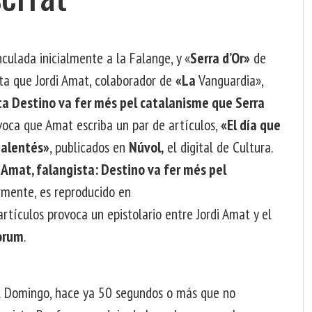
inculada inicialmente a la Falange, y «
Serra d’Or»
de
ta que Jordi Amat, colaborador de
«La
Vanguardia»,
ta Destino va fer més pel catalanisme que Serra
ovoca que Amat escriba un par de artículos,
«El día que
malentés»
, publicados en
Núvol,
el digital de Cultura.
 Amat, falangista: Destino va fer més pel
rmente, es reproducido en
rtículos provoca un epistolario entre Jordi Amat y el
lorum
.
ol Domingo, hace ya 50 segundos o más que no