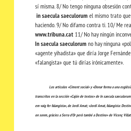
sí misma. 8/ No tengo ninguna obsesión conti
in saecula saeculorum
el mismo trato que 
haciendo. 9/ No difamo contra ti. 10/ Me rea
www.tribuna.cat
11/ No hay ningún inconve
In saecula saeculorum
no hay ninguna «polic
«agente yihadista» que diría Jorge Fernández
«falangista» que tú dirías irónicamente».
Los artículos «Ciment social» y «Donar forma a una esglési
transcritos en la sección «Cajón de textos» de In saecula saeculorum
em vaig fer falangista», de Jordi Amat; «Jordi Amat, falangista: Dest
on sonm, gràcies a Serra d’Or però també a Destino» de Vicenç Villat