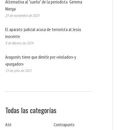
Alternativa al “sueño” de la periodista Gemma
Nierga
29 de noviembre de 2025
El aparato judicial acusa de terrorista al Jesús
inocente
9 de febrero de 2024
Aragonès tiene que dimitir por «violador» y
«purgador»
23 de julio de 2022
Todas las categorías
Atri
Contrapunts