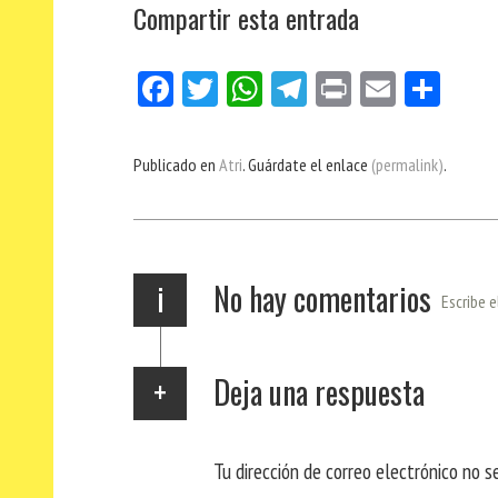
Compartir esta entrada
Fa
Tw
W
Te
Pri
E
Co
ce
itt
ha
le
nt
m
m
bo
er
ts
gr
ail
pa
Publicado en
Atri
. Guárdate el enlace
(permalink)
.
ok
Ap
a
rti
p
m
r
i
No hay comentarios
Escribe e
Deja una respuesta
Tu dirección de correo electrónico no s