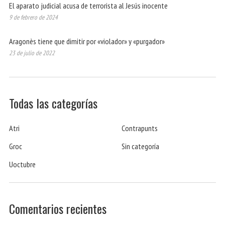
El aparato judicial acusa de terrorista al Jesús inocente
9 de febrero de 2024
Aragonès tiene que dimitir por «violador» y «purgador»
23 de julio de 2022
Todas las categorías
Atri
Contrapunts
Groc
Sin categoría
Uoctubre
Comentarios recientes