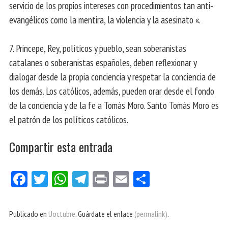
servicio de los propios intereses con procedimientos tan anti-
evangélicos como la mentira, la violencia y la asesinato «.
7. Princepe, Rey, políticos y pueblo, sean soberanistas
catalanes o soberanistas españoles, deben reflexionar y
dialogar desde la propia conciencia y respetar la conciencia de
los demás. Los católicos, además, pueden orar desde el fondo
de la conciencia y de la fe a Tomás Moro. Santo Tomás Moro es
el patrón de los políticos católicos.
Compartir esta entrada
Fa
Tw
W
Te
Pri
E
Co
ce
itt
ha
le
nt
m
m
bo
er
ts
gr
ail
pa
Publicado en
Uoctubre
. Guárdate el enlace
(permalink)
.