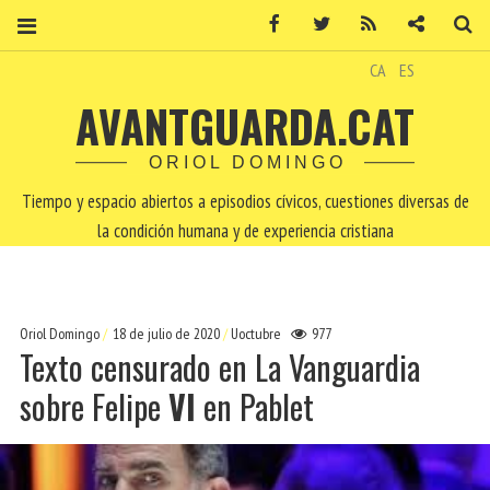
Facebook
Twitter
RSS
Contacto
Bu
CA
ES
AVANTGUARDA.CAT
ORIOL DOMINGO
Tiempo y espacio abiertos a episodios cívicos, cuestiones diversas de
la condición humana y de experiencia cristiana
Oriol Domingo
18 de julio de 2020
Uoctubre
977
Texto censurado en La Vanguardia
sobre Felipe
VI
en Pablet