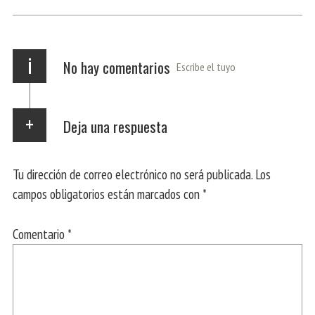
ok
Ap
a
rti
p
m
r
i
No hay comentarios
Escribe el tuyo
Deja una respuesta
Tu dirección de correo electrónico no será publicada.
Los
campos obligatorios están marcados con
*
Comentario
*