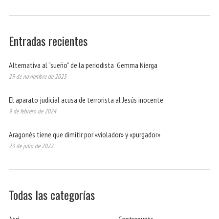
Entradas recientes
Alternativa al “sueño” de la periodista Gemma Nierga
29 de noviembre de 2025
El aparato judicial acusa de terrorista al Jesús inocente
9 de febrero de 2024
Aragonès tiene que dimitir por «violador» y «purgador»
23 de julio de 2022
Todas las categorías
Atri
Contrapunts