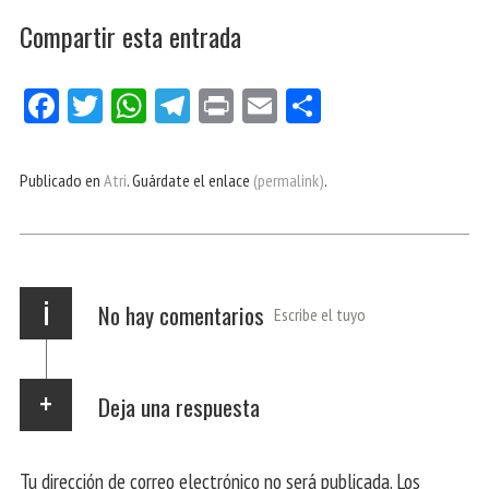
Compartir esta entrada
Fa
Tw
W
Te
Pri
E
Co
ce
itt
ha
le
nt
m
m
bo
er
ts
gr
ail
pa
Publicado en
Atri
. Guárdate el enlace
(permalink)
.
ok
Ap
a
rti
p
m
r
i
No hay comentarios
Escribe el tuyo
Deja una respuesta
Tu dirección de correo electrónico no será publicada.
Los