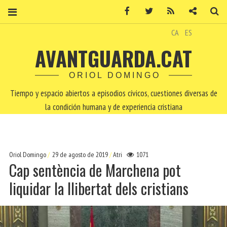
Facebook
Twitter
RSS
Contacto
Bu
CA
ES
AVANTGUARDA.CAT
ORIOL DOMINGO
Tiempo y espacio abiertos a episodios cívicos, cuestiones diversas de
la condición humana y de experiencia cristiana
Oriol Domingo
29 de agosto de 2019
Atri
1071
Cap sentència de Marchena pot
liquidar la llibertat dels cristians