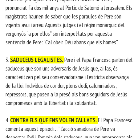
pronunciat fa dos mil anys al Pòrtic de Salomó a Jerusalem. Els
magistrats haurien de saber que les paraules de Pere són
vigents avui i arreu. Aquests jutges i el règim monàrquic del
vergonyós “a por ellos” son interpel·lats per aquesta
sentència de Pere: “Cal obeir Déu abans que els homes”.
3.
SADUCEUS LEGALISTES.
Pere i el Papa Francesc parlen del
saduceus que son uns adversaris de Jesús que, ai las, és
caracteritzen pel seu conservadorisme i l’estricta observança
de la llei. Individus de cor dur, plens d’odi, calumniadors,
repressors, que posen a la presó als bons seguidors de Jesús
compromesos amb la llibertat i la solidaritat.
4.
CONTRA ELS QUE ENS VOLEN CALLATS.
El Papa Francesc
comenta aquest episodi… “L’acció sanadora de Pere va
despertar l’odi i l’enveja dels saduceus, que van empresonar als