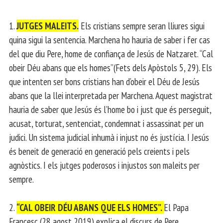
1.
JUTGES MALEITS.
Els cristians sempre seran lliures sigui
quina sigui la sentencia. Marchena ho hauria de saber i fer cas
del que diu Pere, home de confiança de Jesús de Natzaret. “Cal
obeir Déu abans que els homes”(Fets dels Apòstols 5, 29). Els
que intenten ser bons cristians han d’obeir el Déu de Jesús
abans que la llei interpretada per Marchena. Aquest magistrat
hauria de saber que Jesús és l’home bo i just que és perseguit,
acusat, torturat, sentenciat, condemnat i assassinat per un
judici. Un sistema judicial inhumà i injust no és justícia. I Jesús
és beneit de generació en generació pels creients i pels
agnòstics. I els jutges poderosos i injustos son maleits per
sempre.
2.
“CAL OBEIR DÉU ABANS QUE ELS HOMES”.
El Papa
Francesc (28 agost 2019) explica el discurs de Pere,