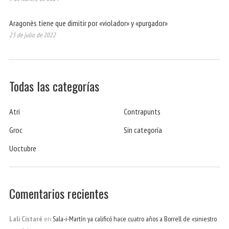
Aragonès tiene que dimitir por «violador» y «purgador»
23 de julio de 2022
Todas las categorías
Atri
Contrapunts
Groc
Sin categoría
Uoctubre
Comentarios recientes
Lali Cistaré
en
Sala-i-Martín ya calificó hace cuatro años a Borrell de «siniestro