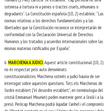
sotmesa a tortura ni a penes o tractes cruels, inhumans o
degradants”. La Constitución española (10, 2) estableix: “Las
normas relativas a los derechos fundamentales y a las
libertades que la Constitución reconoce se interpretarán de
conformidad con la Declaración Universal de Derechos
Humanos y los tratados y acuerdos internacionales sobre las
mismas materias ratificados por España”.
6.
MARCHENA A JUDICI.
Aquest article constitucional (10, 2)
no és respectat pels auto denominats
constitucionalistes. Marchena sotmès a judici hauria de ser
interrogat sobre aquestes qüestions. Tots els Marchenas de
l’ordre establert (“el desordre establert”, en terminologia del
cristià Emmanuel Mounier) poden mantenir gent a l’exili i a la
presó. Peròcap Marchena podrà liquidar l’anhel i el compromís
de llibertat existent en el cos i l’ànima de les persones i dels