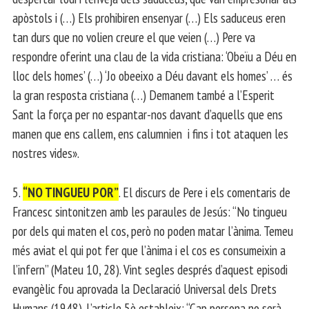
apòstols i (…) Els prohibiren ensenyar (…) Els saduceus eren
tan durs que no volien creure el que veien (…) Pere va
respondre oferint una clau de la vida cristiana: ‘Obeïu a Déu en
lloc dels homes’ (…) ‘Jo obeeixo a Déu davant els homes’ … és
la gran resposta cristiana (…) Demanem també a l’Esperit
Sant la força per no espantar-nos davant d’aquells que ens
manen que ens callem, ens calumnien i fins i tot ataquen les
nostres vides».
5.
“NO TINGUEU POR”
. El discurs de Pere i els comentaris de
Francesc sintonitzen amb les paraules de Jesús: “No tingueu
por dels qui maten el cos, però no poden matar l’ànima. Temeu
més aviat el qui pot fer que l’ànima i el cos es consumeixin a
l’infern” (Mateu 10, 28). Vint segles després d’aquest episodi
evangèlic fou aprovada la Declaració Universal dels Drets
Humans (1948). L’article 5è estableix: “Cap persona no serà