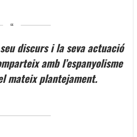
seu discurs i la seva actuació
omparteix amb l’espanyolisme
 el mateix plantejament.