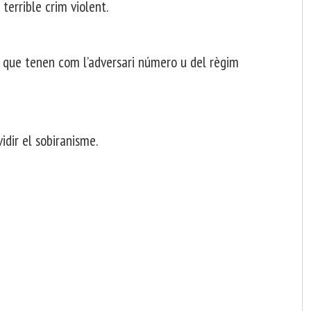
errible crim violent.
 que tenen com l’adversari número u del règim
idir el sobiranisme.