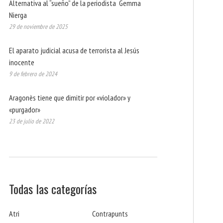
Alternativa al “sueño” de la periodista Gemma
Nierga
29 de noviembre de 2025
El aparato judicial acusa de terrorista al Jesús
inocente
9 de febrero de 2024
Aragonès tiene que dimitir por «violador» y
«purgador»
23 de julio de 2022
Todas las categorías
Atri
Contrapunts