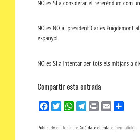
NO es SI a considerar el referèndum com un t
NO es NO al president Carles Puigdemont al
espanyol.
NO es SI a intentar per tots els mitjans a div
Compartir esta entrada
Fa
Tw
W
Te
Pri
E
Co
ce
itt
ha
le
nt
m
m
bo
er
ts
gr
ail
pa
Publicado en
Uoctubre
. Guárdate el enlace
(permalink)
.
ok
Ap
a
rti