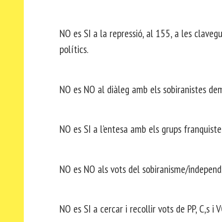
NO es SI a la repressió, al 155, a les clavegu
polítics.
NO es NO al diàleg amb els sobiranistes demò
NO es SI a l’entesa amb els grups franquistes
NO es NO als vots del sobiranisme/independ
NO es SI a cercar i recollir vots de PP, C,s i 