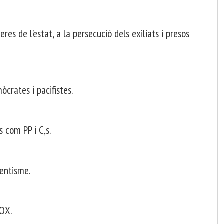
eres de l’estat, a la persecució dels exiliats i presos
crates i pacifistes.
 com PP i C,s.
entisme.
VOX.