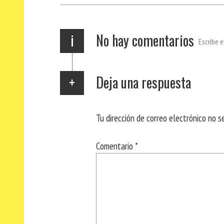
p
m
r
i
No hay comentarios
Escribe e
Deja una respuesta
Tu dirección de correo electrónico no s
Comentario
*