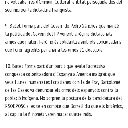
no vol saber res d’Omnium Cultural, entitat perseguida des del
seu inici per la dictadura franquista.
9. Batet forma part del Govern de Pedro Sánchez que manté
la política del Govern del PP venent a règims dictatorials
armes que maten. Però no és solidaritza amb els conciutadans
que foren agredits per anar a les urnes l’1 d’octubre.
10. Batet forma part d’un partit que avala l’agressiva
conquesta colonitzadora d’Espanya a Amèrica malgrat que
veus lliures, humanistes i cristianes com la de Fray Bartolomé
de las Casas va denunciar els crims dels espanyols contra la
població indígena. No sorprèn la postura de la candidatura del
PSOEPOSC si es te en compte que Borrell diu que els britànics,
al cap i a la fi, només varen matar quatre indis.