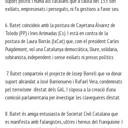
suport polític i humà als catalans que a causa del 155 son
exiliats, empresonats i perseguits, ni fa gestions a favor seu.
6. Batet coincideix amb la postura de Cayetana Álvarez de
Toledo (PP) i Ines Arrimadas (Cs). I està en contra de la
postura de Laura Borràs (JxCat) que, com el president Carles
Puigdemont, vol una Catalunya democràtica, lliure, solidaria,
sobiranista, independent i sense exiliats ni presos polítics.
7. Batet comparteix el projecte de Josep Borrell que va donar
suport abrandat a José Barrionuevo i Rafael Vera, condemnats
pel terrorisme d’estat dels GAL. I s’oposa a la creació d’una
comissió parlamentaria per investigar les clavegueres d’estat.
8. Batet és amiga entusiasta de Societat Civil Catalana que
es manifesta amb falangistes, ultres i hereus del franquisme. I