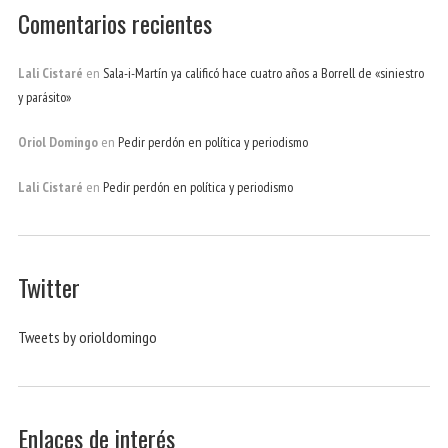
Comentarios recientes
Lali Cistaré
en
Sala-i-Martín ya calificó hace cuatro años a Borrell de «siniestro
y parásito»
Oriol Domingo
en
Pedir perdón en política y periodismo
Lali Cistaré
en
Pedir perdón en política y periodismo
Twitter
Tweets by orioldomingo
Enlaces de interés