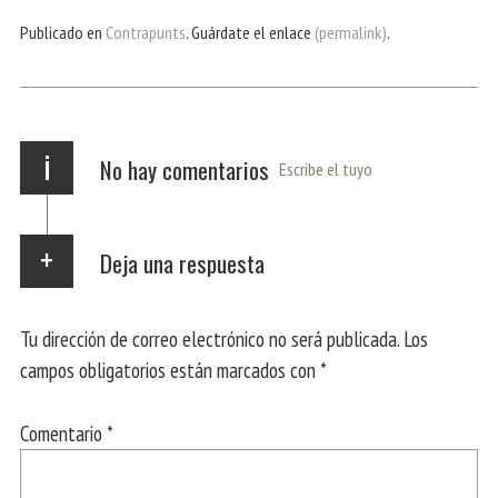
bo
er
ts
gr
ail
pa
Publicado en
Contrapunts
. Guárdate el enlace
(permalink)
.
ok
Ap
a
rti
p
m
r
i
No hay comentarios
Escribe el tuyo
Deja una respuesta
Tu dirección de correo electrónico no será publicada.
Los
campos obligatorios están marcados con
*
Comentario
*