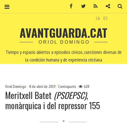
Facebook
Twitter
RSS
Contacto
Bu
CA
ES
AVANTGUARDA.CAT
ORIOL DOMINGO
Tiempo y espacio abiertos a episodios cívicos, cuestiones diversas de
la condición humana y de experiencia cristiana
Oriol Domingo
8 de abril de 2019
Contrapunts
628
Meritxell Batet
(PSOEPSC)
,
monàrquica i del repressor 155