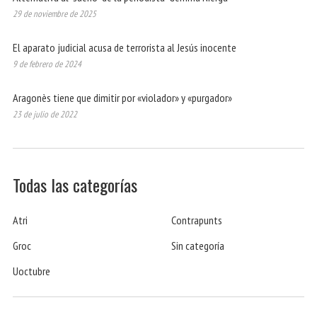
29 de noviembre de 2025
El aparato judicial acusa de terrorista al Jesús inocente
9 de febrero de 2024
Aragonès tiene que dimitir por «violador» y «purgador»
23 de julio de 2022
Todas las categorías
Atri
Contrapunts
Groc
Sin categoría
Uoctubre