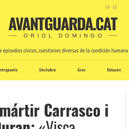
CA
ES
AVANTGUARDA.CAT
ORIOL DOMINGO
 episodios cívicos, cuestiones diversas de la condición humana 
ntrapunts
Uoctubre
Groc
Enlaces
mártir Carrasco i
Duran:
«Visca