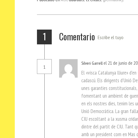
ok
Ap
a
rti
p
m
r
1
Comentario
Escribe el tuyo
el 21 de junio de 2
Silveri Garrell
1
El «visca Catalunya lliure» d’e
cadascú. Els dirigents d’Unió D
unes garanties constitucionals,
fomentant un ambient de guerra
en els nostres dies, tenim les 
Unió Democràtica. La gran fall
CIU escoltant a la xusma crida
dintre del partit de CIU. Tant 
amb un president com en Mas q