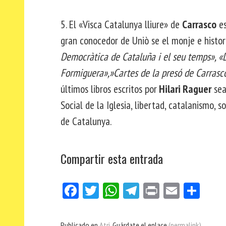
5. El «Visca Catalunya lliure» de
Carrasco
es
gran conocedor de Uniò se el monje e histo
Democràtica de Cataluña i el seu temps», «
Formiguera»,»Cartes de la presó de Carrasc
últimos libros escritos por
Hilari Raguer
se
Social de la Iglesia, libertad, catalanismo,
de Catalunya.
Compartir esta entrada
Fa
Tw
W
Te
Pri
E
Co
ce
itt
ha
le
nt
m
m
bo
er
ts
gr
ail
pa
Publicado en
Atri
. Guárdate el enlace
(permalink)
.