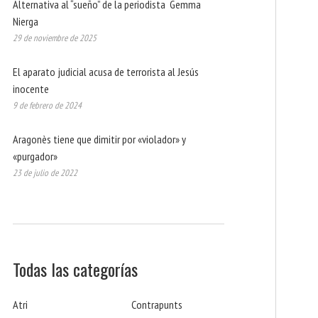
Alternativa al “sueño” de la periodista Gemma
Nierga
29 de noviembre de 2025
El aparato judicial acusa de terrorista al Jesús
inocente
9 de febrero de 2024
Aragonès tiene que dimitir por «violador» y
«purgador»
23 de julio de 2022
Todas las categorías
Atri
Contrapunts