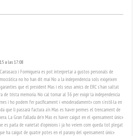
015 a las 17:08
n Carrasaco i Formiguera es pot interpretar a gustos personals de
emocràtica no ho han dit mai No a la independencia sols exigeixen
 garanties que el president Mas i els seus amics de ERC s’han saltat
 de trista memoria. No cal tornar al 36 per exigir la independencia
urnes i ho podem fer pacíficament i «moderadament» com s’estil·la en
ada que li passarà factura a’n Mas es haver permes el trencament de
nera. La Gran fallada de’n Mas es haver caigut en el «pensament únic»
que es parla de varietat d’opinions i ja ho veiem com queda tot plegat
ue ha caigut de quatre potes en el parany del «pensament únic»