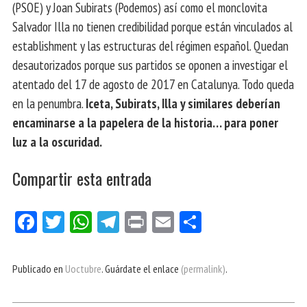
(PSOE) y Joan Subirats (Podemos) así como el monclovita
Salvador Illa no tienen credibilidad porque están vinculados al
establishment y las estructuras del régimen español. Quedan
desautorizados porque sus partidos se oponen a investigar el
atentado del 17 de agosto de 2017 en Catalunya. Todo queda
en la penumbra.
Iceta, Subirats, Illa y similares deberían
encaminarse a la papelera de la historia… para poner
luz a la oscuridad.
Compartir esta entrada
Fa
Tw
W
Te
Pri
E
Co
ce
itt
ha
le
nt
m
m
bo
er
ts
gr
ail
pa
Publicado en
Uoctubre
. Guárdate el enlace
(permalink)
.
ok
Ap
a
rti