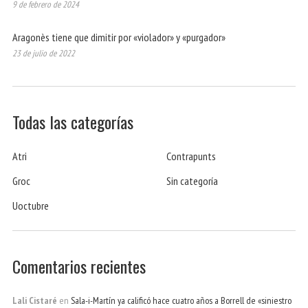
9 de febrero de 2024
Aragonès tiene que dimitir por «violador» y «purgador»
23 de julio de 2022
Todas las categorías
Atri
Contrapunts
Groc
Sin categoría
Uoctubre
Comentarios recientes
Lali Cistaré
en
Sala-i-Martín ya calificó hace cuatro años a Borrell de «siniestro