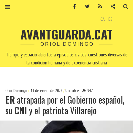
Facebook
Twitter
RSS
Contacto
Bu
CA
ES
AVANTGUARDA.CAT
ORIOL DOMINGO
Tiempo y espacio abiertos a episodios cívicos, cuestiones diversas de
la condición humana y de experiencia cristiana
Oriol Domingo
11 de enero de 2022
Uoctubre
947
ER
atrapada por el Gobierno español,
su
CNI
y el patriota Villarejo