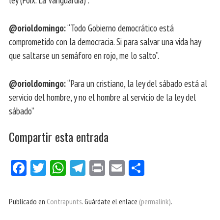
@orioldomingo:
“Todo Gobierno democrático está
comprometido con la democracia. Si para salvar una vida hay
que saltarse un semáforo en rojo, me lo salto”.
@orioldomingo:
“Para un cristiano, la ley del sábado está al
servicio del hombre, y no el hombre al servicio de la ley del
sábado”
Compartir esta entrada
Fa
Tw
W
Te
Pri
E
Co
ce
itt
ha
le
nt
m
m
bo
er
ts
gr
ail
pa
Publicado en
Contrapunts
. Guárdate el enlace
(permalink)
.
ok
Ap
a
rti