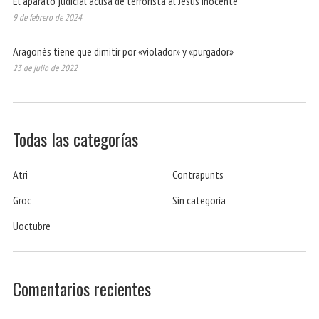
El aparato judicial acusa de terrorista al Jesús inocente
9 de febrero de 2024
Aragonès tiene que dimitir por «violador» y «purgador»
23 de julio de 2022
Todas las categorías
Atri
Contrapunts
Groc
Sin categoría
Uoctubre
Comentarios recientes