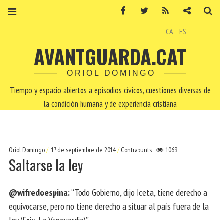
Facebook
Twitter
RSS
Contacto
Bu
CA
ES
AVANTGUARDA.CAT
ORIOL DOMINGO
Tiempo y espacio abiertos a episodios cívicos, cuestiones diversas de
la condición humana y de experiencia cristiana
Oriol Domingo
17 de septiembre de 2014
Contrapunts
1069
Saltarse la ley
@wifredoespina:
“Todo Gobierno, dijo Iceta, tiene derecho a
equivocarse, pero no tiene derecho a situar al país fuera de la
ley (Foix. La Vanguardia)”.