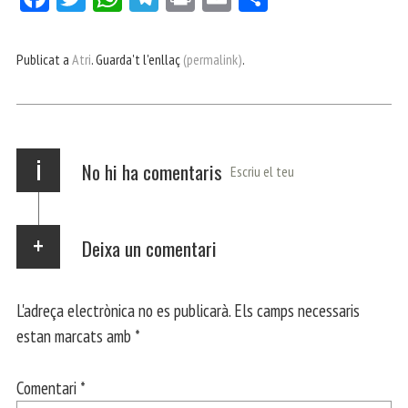
ce
itt
ha
le
nt
m
m
bo
er
ts
gr
ail
pa
Publicat a
Atri
. Guarda't l'enllaç
(permalink)
.
ok
Ap
a
rt
p
m
ei
x
i
No hi ha comentaris
Escriu el teu
Deixa un comentari
L'adreça electrònica no es publicarà.
Els camps necessaris
estan marcats amb
*
Comentari
*