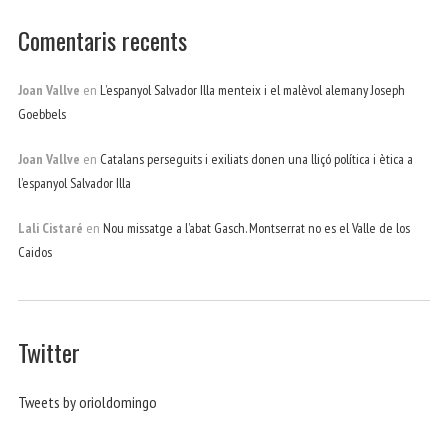
Comentaris recents
Joan Vallve
en
L’espanyol Salvador Illa menteix i el malèvol alemany Joseph
Goebbels
Joan Vallve
en
Catalans perseguits i exiliats donen una lliçó política i ètica a
l’espanyol Salvador Illa
Lali Cistaré
en
Nou missatge a l’abat Gasch. Montserrat no es el Valle de los
Caidos
Twitter
Tweets by orioldomingo