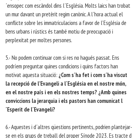
´ensopec com escàndol dins l´Església. Molts laics han trobat
un mur davant un pretèrit regim canònic. A l´hora actual el
conflicte sobre les immatriculacions a favor de l’Església de
bens urbans i rústics és també motiu de preocupació i
perplexitat per moltes persones.
5.- No podem continuar com si res no hagués passat. Ens
podríem preguntar quines condicions i quins factors han
motivat aquesta situació:
¿Com s´ha fet i com s´ha viscut
la recepció de l’Evangeli a l´Església en el nostre món,
en el nostre país i en els nostres temps? ¿Amb quines
conviccions la jerarquia i els pastors han comunicat l
´Esperit de l´Evangeli?
6.- Aquestes i d´altres qüestions pertinents, podrien plantejar-
se en els grups de treball del proper Sínode 2023. Es tracte d