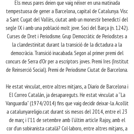
Els meus pares deien que vaig néixer en una matinada
tempestuosa de gener a Barcelona, capital de Catalunya. Visc
a Sant Cugat del Vallès, ciutat amb un monestir benedictí del
segle IX i amb una població molt jove. Soci del Barça (n. 1242).
Curses de Dret i Periodisme. Grup Democràtic de Periodistes a
la clandestinitat durant la transició de la dictadura a la
democràcia. Transició inacabada. Segon al primer premi del
concurs de Serra d’Or per a escriptors joves. Premi Ires (Institut
de Reinserció Social). Premi de Periodisme Ciutat de Barcelona.
​ He estat vinculat, entre altres mitjans, a Diario de Barcelona i
El Correo Catalán, ja desapareguts. He estat vinculat a “La
Vanguardia” (1974/2014) fins que vaig decidir deixar-la. Acollit
a catalunyareligio.cat durant sis mesos del 2014, entre el 23
de març i l'11 de setembre amb l'últim article Rajoy, amb el
cor d'un sobiranista català? Col·laboro, entre altres mitjans, a