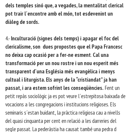
dels temples sinó que, a vegades, la mentalitat clerical
pot trair l´encontre amb el món, tot esdevenint un
diàleg de sords.
4.-
Inculturació (signes dels temps) i apagar el foc del
clericalisme, son dues propostes que el Papa Francesc
no deixa cap ocasió per a fer-ne esment
.
Cal una
transformació per un nou rostre i un nou esperit més
transparent d´una Església més evangèlica i menys
cultual i liturgista. Els anys de la “cristiandat” ja han
passat, i ara estem sofrint les conseqüències.
Fent un
petit repàs sociològic ja es pot veure l´estrepitosa baixada de
vocacions a les congregacions i institucions religioses. Els
seminaris s´estan buidant, la pràctica religiosa cau a nivells
del quasi cinquanta per cent en relació a les darreries del
segle passat. La pederàstia ha causat també una pedra d