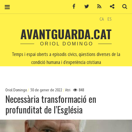
Facebook
Twitter
RSS
Contacte
Ce
CA
ES
AVANTGUARDA.CAT
ORIOL DOMINGO
Temps i espai oberts a episodis cívics, qüestions diverses de la
condició humana i d'experiència cristiana
Oriol Domingo
30 de gener de 2022
Atri
848
Necessària transformació en
profunditat de l’Església