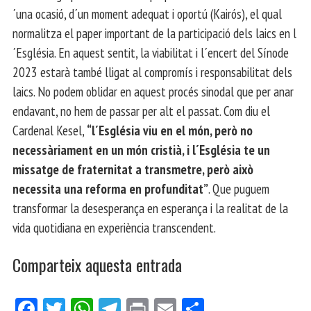
´una ocasió, d´un moment adequat i oportú (Kairós), el qual
normalitza el paper important de la participació dels laics en l
´Església. En aquest sentit, la viabilitat i l´encert del Sínode
2023 estarà també lligat al compromís i responsabilitat dels
laics. No podem oblidar en aquest procés sinodal que per anar
endavant, no hem de passar per alt el passat. Com diu el
Cardenal Kesel,
“l´Església viu en el món, però no
necessàriament en un món cristià, i l´Església te un
missatge de fraternitat a transmetre, però això
necessita una reforma en profunditat”
. Que puguem
transformar la desesperança en esperança i la realitat de la
vida quotidiana en experiència transcendent.
Comparteix aquesta entrada
Fa
Tw
W
Te
Pri
E
Co