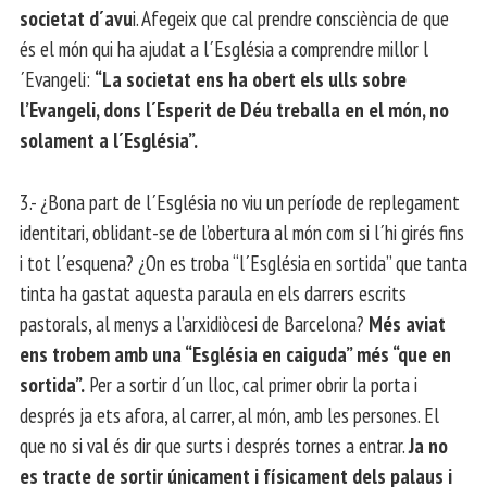
societat d´avu
i. Afegeix que cal prendre consciència de que
és el món qui ha ajudat a l´Església a comprendre millor l
´Evangeli:
“La societat ens ha obert els ulls sobre
l’Evangeli, dons l´Esperit de Déu treballa en el món, no
solament a l´Església”.
3.- ¿Bona part de l´Església no viu un període de replegament
identitari, oblidant-se de l’obertura al món com si l´hi girés fins
i tot l´esquena? ¿On es troba “l´Església en sortida” que tanta
tinta ha gastat aquesta paraula en els darrers escrits
pastorals, al menys a l’arxidiòcesi de Barcelona?
Més aviat
ens trobem amb una “Església en caiguda” més “que en
sortida”.
Per a sortir d´un lloc, cal primer obrir la porta i
després ja ets afora, al carrer, al món, amb les persones. El
que no si val és dir que surts i després tornes a entrar.
Ja no
es tracte de sortir únicament i físicament dels palaus i