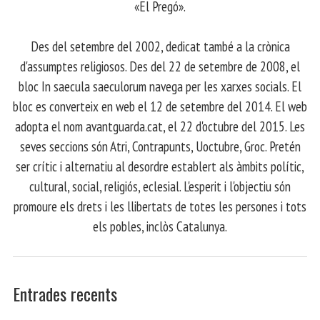
«El Pregó».
​ Des del setembre del 2002, dedicat també a la crònica
d'assumptes religiosos. Des del 22 de setembre de 2008, el
bloc In saecula saeculorum navega per les xarxes socials. El
bloc es converteix en web el 12 de setembre del 2014. El web
adopta el nom avantguarda.cat, el 22 d'octubre del 2015. Les
seves seccions són Atri, Contrapunts, Uoctubre, Groc. Pretén
ser crític i alternatiu al desordre establert als àmbits polític,
cultural, social, religiós, eclesial. L'esperit i l'objectiu són
promoure els drets i les llibertats de totes les persones i tots
els pobles, inclòs Catalunya.
Entrades recents