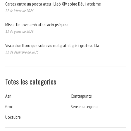
Cartes entre un poeta ateu i Lleó XIV sobre Déu i ateísme
27 de febrer de 2026
Missa. Un jove amb afectació psíquica
11 de gener de 2026
Visca d’un lloro que sobreviu malgrat el gris i grotesc Illa
31 de desembre de 2025
Totes les categories
Atri
Contrapunts
Groc
Sense categoria
Uoctubre