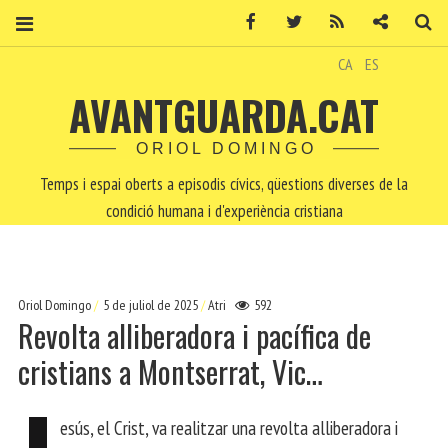
Facebook
Twitter
RSS
Contacte
Ce
CA
ES
AVANTGUARDA.CAT
ORIOL DOMINGO
Temps i espai oberts a episodis cívics, qüestions diverses de la
condició humana i d'experiència cristiana
Oriol Domingo
5 de juliol de 2025
Atri
592
Revolta alliberadora i pacífica de
cristians a Montserrat, Vic…
esús, el Crist, va realitzar una revolta alliberadora i