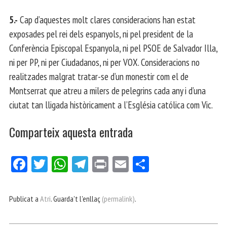
5.-
Cap d’aquestes molt clares consideracions han estat
exposades pel rei dels espanyols, ni pel president de la
Conferència Episcopal Espanyola, ni pel PSOE de Salvador Illa,
ni per PP, ni per Ciudadanos, ni per VOX. Consideracions no
realitzades malgrat tratar-se d’un monestir com el de
Montserrat que atreu a milers de pelegrins cada any i d’una
ciutat tan lligada històricament a l’Església católica com Vic.
Comparteix aquesta entrada
Fa
Tw
W
Te
Pri
E
Co
ce
itt
ha
le
nt
m
m
bo
er
ts
gr
ail
pa
Publicat a
Atri
. Guarda't l'enllaç
(permalink)
.
ok
Ap
a
rt