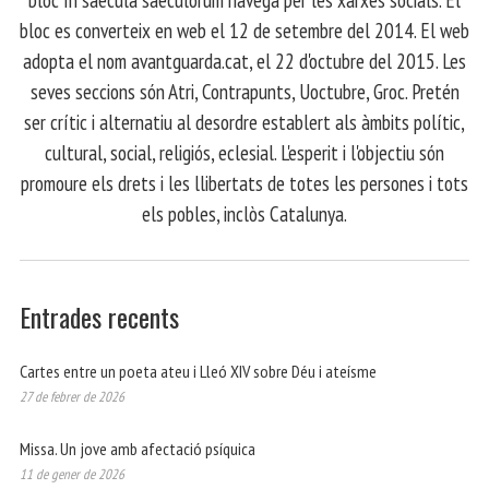
bloc es converteix en web el 12 de setembre del 2014. El web
adopta el nom avantguarda.cat, el 22 d'octubre del 2015. Les
seves seccions són Atri, Contrapunts, Uoctubre, Groc. Pretén
ser crític i alternatiu al desordre establert als àmbits polític,
cultural, social, religiós, eclesial. L'esperit i l'objectiu són
promoure els drets i les llibertats de totes les persones i tots
els pobles, inclòs Catalunya.
Entrades recents
Cartes entre un poeta ateu i Lleó XIV sobre Déu i ateísme
27 de febrer de 2026
Missa. Un jove amb afectació psíquica
11 de gener de 2026