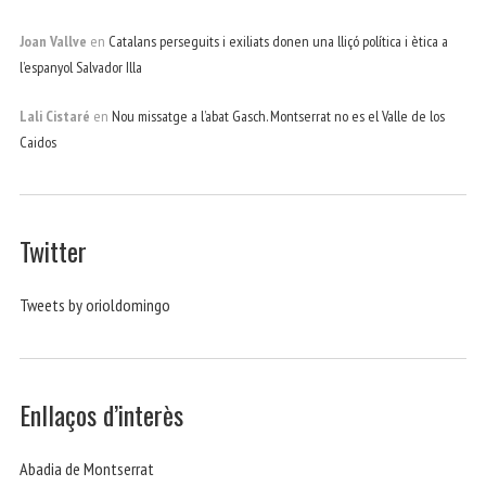
Joan Vallve
en
Catalans perseguits i exiliats donen una lliçó política i ètica a
l’espanyol Salvador Illa
Lali Cistaré
en
Nou missatge a l’abat Gasch. Montserrat no es el Valle de los
Caidos
Twitter
Tweets by orioldomingo
Enllaços d’interès
Abadia de Montserrat