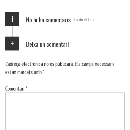
p
m
ei
x
i
No hi ha comentaris
Escriu el teu
Deixa un comentari
L'adreça electrònica no es publicarà.
Els camps necessaris
estan marcats amb
*
Comentari
*