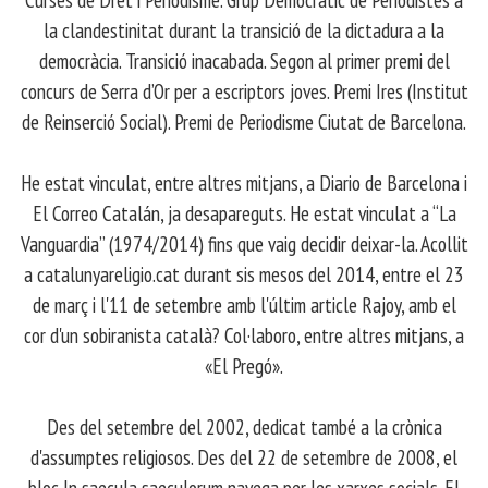
la clandestinitat durant la transició de la dictadura a la
democràcia. Transició inacabada. Segon al primer premi del
concurs de Serra d’Or per a escriptors joves. Premi Ires (Institut
de Reinserció Social). Premi de Periodisme Ciutat de Barcelona.
​ He estat vinculat, entre altres mitjans, a Diario de Barcelona i
El Correo Catalán, ja desapareguts. He estat vinculat a “La
Vanguardia” (1974/2014) fins que vaig decidir deixar-la. Acollit
a catalunyareligio.cat durant sis mesos del 2014, entre el 23
de març i l'11 de setembre amb l'últim article Rajoy, amb el
cor d'un sobiranista català? Col·laboro, entre altres mitjans, a
«El Pregó».
​ Des del setembre del 2002, dedicat també a la crònica
d'assumptes religiosos. Des del 22 de setembre de 2008, el
bloc In saecula saeculorum navega per les xarxes socials. El