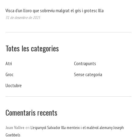
Visca d’un lloro que sobreviu malgrat el gris i grotesc Illa
31 de desembre de 2025
Totes les categories
Atri
Contrapunts
Groc
Sense categoria
Uoctubre
Comentaris recents
Joan Vallve
en
L’espanyol Salvador Illa menteix i el malèvol alemany Joseph
Goebbels