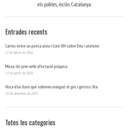
els pobles, inclòs Catalunya.
Entrades recents
Cartes entre un poeta ateu i Lleó XIV sobre Déu i ateísme
27 de febrer de 2026
Missa. Un jove amb afectació psíquica
11 de gener de 2026
Visca d’un lloro que sobreviu malgrat el gris i grotesc Illa
31 de desembre de 2025
Totes les categories