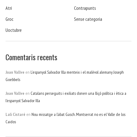
Atri
Contrapunts
Groc
Sense categoria
Uoctubre
Comentaris recents
Joan Vallve
en
L’espanyol Salvador Illa menteix i el malèvol alemany Joseph
Goebbels
Joan Vallve
en
Catalans perseguits i exiliats donen una lliçó política i ètica a
l’espanyol Salvador Illa
Lali Cistaré
en
Nou missatge a l’abat Gasch. Montserrat no es el Valle de los
Caidos