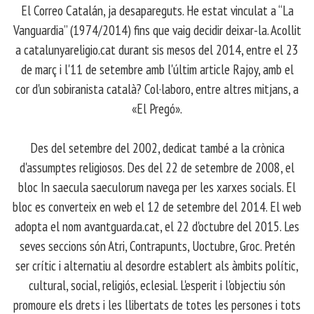
El Correo Catalán, ja desapareguts. He estat vinculat a “La
Vanguardia” (1974/2014) fins que vaig decidir deixar-la. Acollit
a catalunyareligio.cat durant sis mesos del 2014, entre el 23
de març i l'11 de setembre amb l'últim article Rajoy, amb el
cor d'un sobiranista català? Col·laboro, entre altres mitjans, a
«El Pregó».
​ Des del setembre del 2002, dedicat també a la crònica
d'assumptes religiosos. Des del 22 de setembre de 2008, el
bloc In saecula saeculorum navega per les xarxes socials. El
bloc es converteix en web el 12 de setembre del 2014. El web
adopta el nom avantguarda.cat, el 22 d'octubre del 2015. Les
seves seccions són Atri, Contrapunts, Uoctubre, Groc. Pretén
ser crític i alternatiu al desordre establert als àmbits polític,
cultural, social, religiós, eclesial. L'esperit i l'objectiu són
promoure els drets i les llibertats de totes les persones i tots