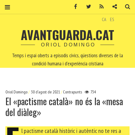
Facebook
Twitter
RSS
Contacte
Ce
CA
ES
AVANTGUARDA.CAT
ORIOL DOMINGO
Temps i espai oberts a episodis cívics, qüestions diverses de la
condició humana i d'experiència cristiana
Oriol Domingo
30 d'agost de 2021
Contrapunts
734
El «pactisme català» no és la «mesa
del diàleg»
l pactisme català històric i autèntic no te res a