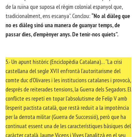
de la ruïna que suposa el règim colonial espanyol que,
tradicionalment, ens escanya”. Conclou:
“No al diàleg que
no es diàleg sinó una manera de guanyar temps, de
passar dies, d’empènyer anys. De tenir-nos quiets”.
5.- Un apunt històric (Enciclopèdia Catalana)… “La crisi
castellana del segle XVII enfrontà l’autoritarisme del
comte duc d’Olivares i les institucions catalanes i provocà,
després de reiterades tensions, la Guerra dels Segadors. El
conflicte es repetí en topar l’absolutisme de Felip V amb
l’esperit pactista català, que restà reduït a la impotència
per la derrota militar (Guerra de Successió), però que ha
continuat essent una de les característiques bàsiques del
caràcter català. Jaume Vicens i Vives l’analitzà en el seu