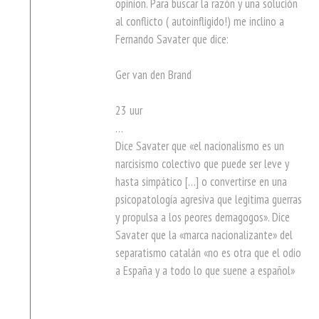
opinion. Para buscar la razón y una solución
al conflicto ( autoinfligido!) me inclino a
Fernando Savater que dice:
Ger van den Brand
23 uur
…
Dice Savater que «el nacionalismo es un
narcisismo colectivo que puede ser leve y
hasta simpático […] o convertirse en una
psicopatología agresiva que legitima guerras
y propulsa a los peores demagogos». Dice
Savater que la «marca nacionalizante» del
separatismo catalán «no es otra que el odio
a España y a todo lo que suene a español»