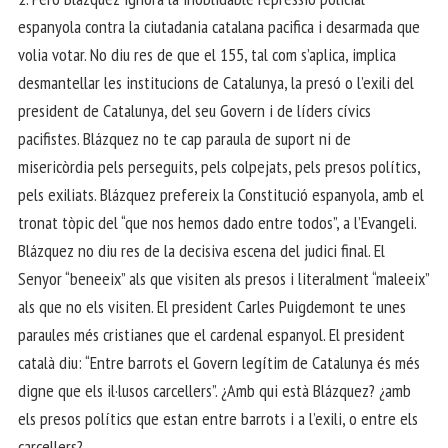
espanyola contra la ciutadania catalana pacifica i desarmada que
volia votar. No diu res de que el 155, tal com s’aplica, implica
desmantellar les institucions de Catalunya, la presó o l’exili del
president de Catalunya, del seu Govern i de líders cívics
pacifistes. Blázquez no te cap paraula de suport ni de
misericòrdia pels perseguits, pels colpejats, pels presos polítics,
pels exiliats. Blázquez prefereix la Constitució espanyola, amb el
tronat tòpic del “que nos hemos dado entre todos”, a l’Evangeli.
Blázquez no diu res de la decisiva escena del judici final. El
Senyor “beneeix” als que visiten als presos i literalment “maleeix”
als que no els visiten. El president Carles Puigdemont te unes
paraules més cristianes que el cardenal espanyol. El president
català diu: “Entre barrots el Govern legítim de Catalunya és més
digne que els il·lusos carcellers”. ¿Amb qui està Blázquez? ¿amb
els presos polítics que estan entre barrots i a l’exili, o entre els
carcellers?