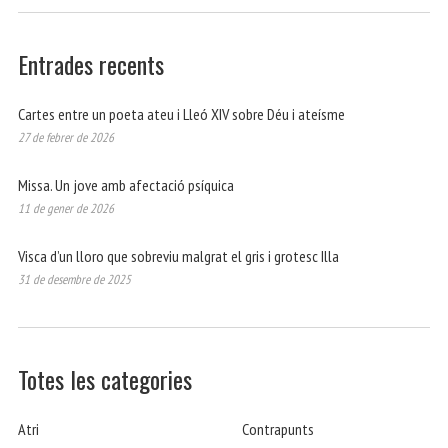
Entrades recents
Cartes entre un poeta ateu i Lleó XIV sobre Déu i ateísme
27 de febrer de 2026
Missa. Un jove amb afectació psíquica
11 de gener de 2026
Visca d’un lloro que sobreviu malgrat el gris i grotesc Illa
31 de desembre de 2025
Totes les categories
Atri
Contrapunts