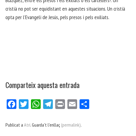
Blázquez, entre els presos i els exiliats o els carcellers?. Un
cristià no pot ser equidistant en aquestes situacions. Un cristià
opta per l’Evangeli de Jesús, pels presos i pels exiliats.
Comparteix aquesta entrada
Fa
Tw
W
Te
Pri
E
Co
ce
itt
ha
le
nt
m
m
bo
er
ts
gr
ail
pa
Publicat a
Atri
. Guarda't l'enllaç
(permalink)
.
ok
Ap
a
rt