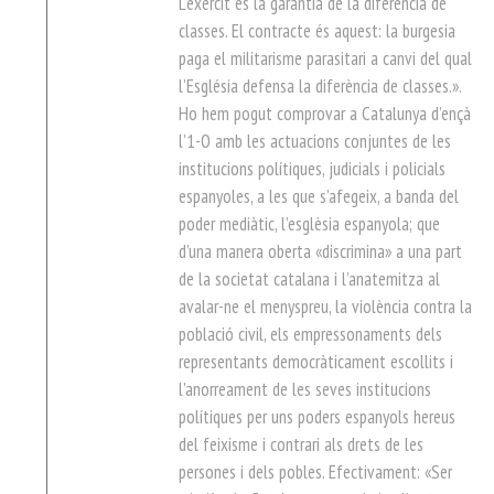
L’exèrcit es la garantia de la diferència de
classes. El contracte és aquest: la burgesia
paga el militarisme parasitari a canvi del qual
l’Església defensa la diferència de classes.».
Ho hem pogut comprovar a Catalunya d’ençà
l’1-O amb les actuacions conjuntes de les
institucions polítiques, judicials i policials
espanyoles, a les que s’afegeix, a banda del
poder mediàtic, l’esglèsia espanyola; que
d’una manera oberta «discrimina» a una part
de la societat catalana i l’anatemitza al
avalar-ne el menyspreu, la violència contra la
població civil, els empressonaments dels
representants democràticament escollits i
l’anorreament de les seves institucions
polítiques per uns poders espanyols hereus
del feixisme i contrari als drets de les
persones i dels pobles. Efectivament: «Ser