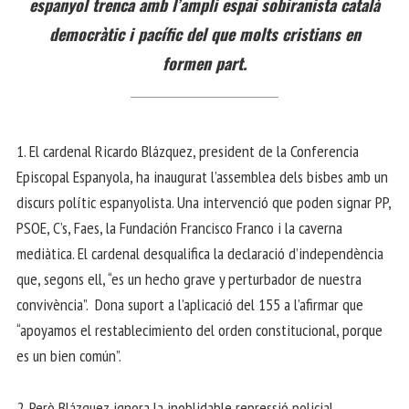
espanyol trenca amb l’ampli espai sobiranista català
democràtic i pacífic del que molts cristians en
formen part.
1. El cardenal Ricardo Blázquez, president de la Conferencia
Episcopal Espanyola, ha inaugurat l’assemblea dels bisbes amb un
discurs polític espanyolista. Una intervenció que poden signar PP,
PSOE, C’s, Faes, la Fundación Francisco Franco i la caverna
mediàtica. El cardenal desqualifica la declaració d’independència
que, segons ell, “es un hecho grave y perturbador de nuestra
convivència”. Dona suport a l’aplicació del 155 a l’afirmar que
“apoyamos el restablecimiento del orden constitucional, porque
es un bien común”.
2. Però Blázquez ignora la inoblidable repressió policial