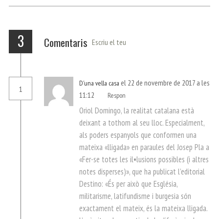
p
m
ei
x
3
Comentaris
Escriu el teu
el 22 de novembre de 2017 a les
D'una vella casa
1
11:12
Respon
Oriol Domingo, la realitat catalana està
deixant a tothom al seu lloc. Especialment,
als poders espanyols que conformen una
mateixa «lligada» en paraules del Josep Pla a
«Fer-se totes les il•lusions possibles (i altres
notes disperses)», que ha publicat l’editorial
Destino: «És per això que Església,
militarisme, latifundisme i burgesia són
exactament el mateix, és la mateixa lligada.