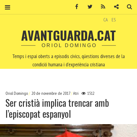
Facebook
Twitter
RSS
Contacte
Ce
CA
ES
AVANTGUARDA.CAT
ORIOL DOMINGO
Temps i espai oberts a episodis cívics, qüestions diverses de la
condició humana i d'experiència cristiana
Oriol Domingo
20 de novembre de 2017
Atri
1512
Ser cristià implica trencar amb
l’episcopat espanyol