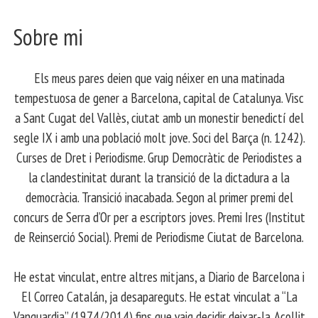
Sobre mi
Els meus pares deien que vaig néixer en una matinada
tempestuosa de gener a Barcelona, capital de Catalunya. Visc
a Sant Cugat del Vallès, ciutat amb un monestir benedictí del
segle IX i amb una població molt jove. Soci del Barça (n. 1242).
Curses de Dret i Periodisme. Grup Democràtic de Periodistes a
la clandestinitat durant la transició de la dictadura a la
democràcia. Transició inacabada. Segon al primer premi del
concurs de Serra d’Or per a escriptors joves. Premi Ires (Institut
de Reinserció Social). Premi de Periodisme Ciutat de Barcelona.
​ He estat vinculat, entre altres mitjans, a Diario de Barcelona i
El Correo Catalán, ja desapareguts. He estat vinculat a “La
Vanguardia” (1974/2014) fins que vaig decidir deixar-la. Acollit