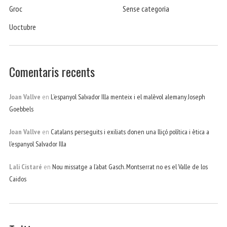
Groc
Sense categoria
Uoctubre
Comentaris recents
Joan Vallve
en
L’espanyol Salvador Illa menteix i el malèvol alemany Joseph
Goebbels
Joan Vallve
en
Catalans perseguits i exiliats donen una lliçó política i ètica a
l’espanyol Salvador Illa
Lali Cistaré
en
Nou missatge a l’abat Gasch. Montserrat no es el Valle de los
Caidos