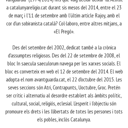
a catalunyareligio.cat durant sis mesos del 2014, entre el 23
de març i l'11 de setembre amb l'últim article Rajoy, amb el
cor d'un sobiranista català? Col·laboro, entre altres mitjans, a
«El Pregó».
​ Des del setembre del 2002, dedicat també a la crònica
d'assumptes religiosos. Des del 22 de setembre de 2008, el
bloc In saecula saeculorum navega per les xarxes socials. El
bloc es converteix en web el 12 de setembre del 2014. El web
adopta el nom avantguarda.cat, el 22 d'octubre del 2015. Les
seves seccions són Atri, Contrapunts, Uoctubre, Groc. Pretén
ser crític i alternatiu al desordre establert als àmbits polític,
cultural, social, religiós, eclesial. L'esperit i l'objectiu són
promoure els drets i les llibertats de totes les persones i tots
els pobles, inclòs Catalunya.