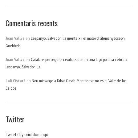
Comentaris recents
Joan Vallve
en
L’espanyol Salvador Illa menteix i el malèvol alemany Joseph
Goebbels
Joan Vallve
en
Catalans perseguits i exiliats donen una lliçó política i ètica a
l’espanyol Salvador Illa
Lali Cistaré
en
Nou missatge a l’abat Gasch. Montserrat no es el Valle de los
Caidos
Twitter
Tweets by orioldomingo