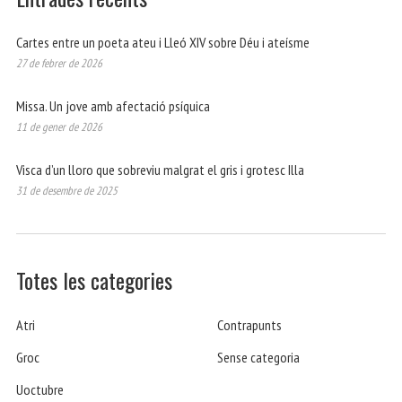
Cartes entre un poeta ateu i Lleó XIV sobre Déu i ateísme
27 de febrer de 2026
Missa. Un jove amb afectació psíquica
11 de gener de 2026
Visca d’un lloro que sobreviu malgrat el gris i grotesc Illa
31 de desembre de 2025
Totes les categories
Atri
Contrapunts
Groc
Sense categoria
Uoctubre