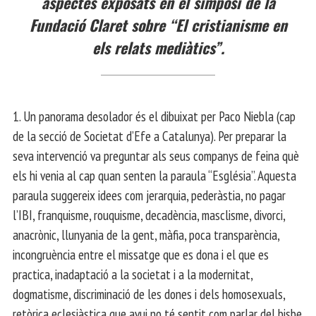
aspectes exposats en el simposi de la
Fundació Claret sobre “El cristianisme en
els relats mediàtics”.
1. Un panorama desolador és el dibuixat per Paco Niebla (cap
de la secció de Societat d’Efe a Catalunya). Per preparar la
seva intervenció va preguntar als seus companys de feina què
els hi venia al cap quan senten la paraula “Església”. Aquesta
paraula suggereix idees com jerarquia, pederàstia, no pagar
l’IBI, franquisme, rouquisme, decadència, masclisme, divorci,
anacrònic, llunyania de la gent, màfia, poca transparència,
incongruència entre el missatge que es dona i el que es
practica, inadaptació a la societat i a la modernitat,
dogmatisme, discriminació de les dones i dels homosexuals,
retòrica eclesiàstica que avui no té sentit com parlar del bisbe