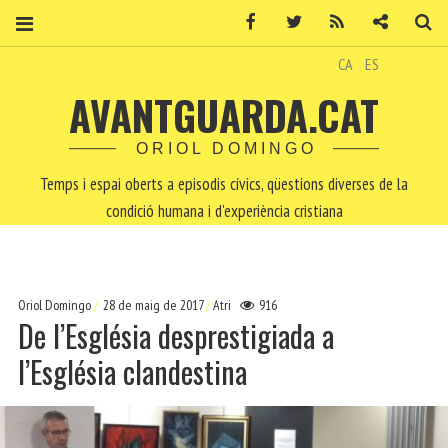
Facebook
Twitter
RSS
Contacte
Ce
CA
ES
AVANTGUARDA.CAT
ORIOL DOMINGO
Temps i espai oberts a episodis cívics, qüestions diverses de la
condició humana i d'experiència cristiana
Oriol Domingo
28 de maig de 2017
Atri
916
De l’Església desprestigiada a
l’Església clandestina