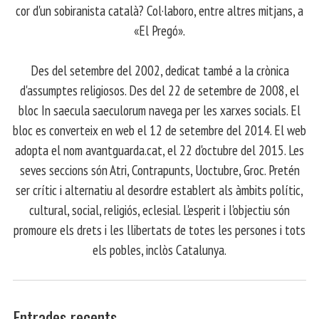
cor d'un sobiranista català? Col·laboro, entre altres mitjans, a
«El Pregó».
​ Des del setembre del 2002, dedicat també a la crònica
d'assumptes religiosos. Des del 22 de setembre de 2008, el
bloc In saecula saeculorum navega per les xarxes socials. El
bloc es converteix en web el 12 de setembre del 2014. El web
adopta el nom avantguarda.cat, el 22 d'octubre del 2015. Les
seves seccions són Atri, Contrapunts, Uoctubre, Groc. Pretén
ser crític i alternatiu al desordre establert als àmbits polític,
cultural, social, religiós, eclesial. L'esperit i l'objectiu són
promoure els drets i les llibertats de totes les persones i tots
els pobles, inclòs Catalunya.
Entrades recents