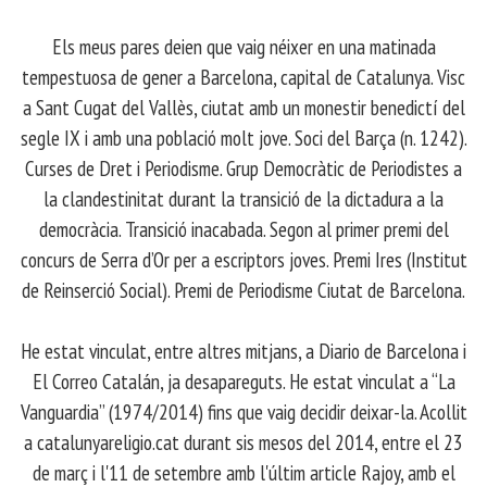
Els meus pares deien que vaig néixer en una matinada
tempestuosa de gener a Barcelona, capital de Catalunya. Visc
a Sant Cugat del Vallès, ciutat amb un monestir benedictí del
segle IX i amb una població molt jove. Soci del Barça (n. 1242).
Curses de Dret i Periodisme. Grup Democràtic de Periodistes a
la clandestinitat durant la transició de la dictadura a la
democràcia. Transició inacabada. Segon al primer premi del
concurs de Serra d’Or per a escriptors joves. Premi Ires (Institut
de Reinserció Social). Premi de Periodisme Ciutat de Barcelona.
​ He estat vinculat, entre altres mitjans, a Diario de Barcelona i
El Correo Catalán, ja desapareguts. He estat vinculat a “La
Vanguardia” (1974/2014) fins que vaig decidir deixar-la. Acollit
a catalunyareligio.cat durant sis mesos del 2014, entre el 23
de març i l'11 de setembre amb l'últim article Rajoy, amb el