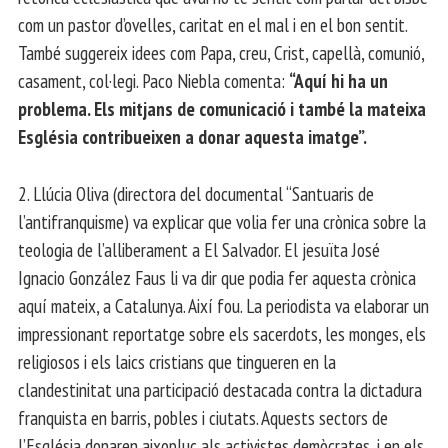
com un pastor d’ovelles, caritat en el mal i en el bon sentit.
També suggereix idees com Papa, creu, Crist, capellà, comunió,
casament, col·legi. Paco Niebla comenta:
“Aquí hi ha un
problema. Els mitjans de comunicació i també la mateixa
Església contribueixen a donar aquesta imatge”.
2. Llúcia Oliva (directora del documental “Santuaris de
l’antifranquisme) va explicar que volia fer una crònica sobre la
teologia de l’alliberament a El Salvador. El jesuïta José
Ignacio González Faus li va dir que podia fer aquesta crònica
aquí mateix, a Catalunya. Així fou. La periodista va elaborar un
impressionant reportatge sobre els sacerdots, les monges, els
religiosos i els laics cristians que tingueren en la
clandestinitat una participació destacada contra la dictadura
franquista en barris, pobles i ciutats. Aquests sectors de
l’Església donaren aixopluc als activistes demòcrates, i en els