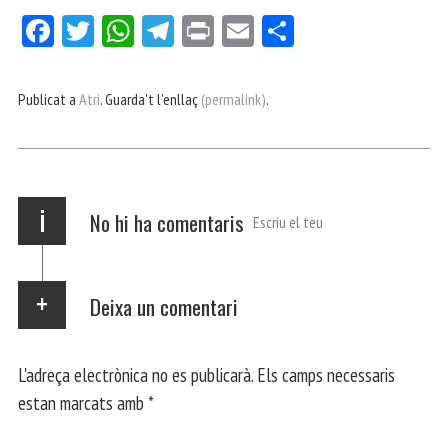
Fa
Tw
W
Te
Pri
E
Co
ce
itt
ha
le
nt
m
m
bo
er
ts
gr
ail
pa
Publicat a
Atri
. Guarda't l'enllaç
(permalink)
.
ok
Ap
a
rt
p
m
ei
x
i
No hi ha comentaris
Escriu el teu
Deixa un comentari
L'adreça electrònica no es publicarà.
Els camps necessaris
estan marcats amb
*