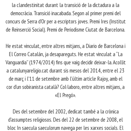
la clandestinitat durant la transició de la dictadura a la
democràcia. Transició inacabada. Segon al primer premi del
concurs de Serra d’Or per a escriptors joves. Premi Ires (Institut
de Reinserció Social). Premi de Periodisme Ciutat de Barcelona.
​ He estat vinculat, entre altres mitjans, a Diario de Barcelona i
El Correo Catalán, ja desapareguts. He estat vinculat a “La
Vanguardia” (1974/2014) fins que vaig decidir deixar-la. Acollit
a catalunyareligio.cat durant sis mesos del 2014, entre el 23
de març i l'11 de setembre amb l'últim article Rajoy, amb el
cor d'un sobiranista català? Col·laboro, entre altres mitjans, a
«El Pregó».
​ Des del setembre del 2002, dedicat també a la crònica
d'assumptes religiosos. Des del 22 de setembre de 2008, el
bloc In saecula saeculorum navega per les xarxes socials. El