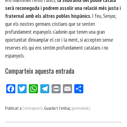
serà reconeguda i podrem assolir una relació més justa i
fraternal amb els altres pobles hispànics.
I feu, Senyor,
que els nostres germans cristians que se senten
profundament espanyols s’adonin que tenen una gran
oportunitat d’eixamplar el cor i la ment, si accepten sense
reserves els qui ens sentim profundament catalans i no
espanyols.
Comparteix aquesta entrada
Fa
Tw
W
Te
Pri
E
Co
ce
itt
ha
le
nt
m
m
bo
er
ts
gr
ail
pa
Publicat a
Contrapunts
. Guarda't l'enllaç
(permalink)
.
ok
Ap
a
rt
p
m
ei