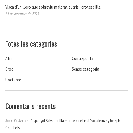
Visca d’un lloro que sobreviu malgrat el gris i grotesc Illa
31 de desembre de 2025
Totes les categories
Atri
Contrapunts
Groc
Sense categoria
Uoctubre
Comentaris recents
Joan Vallve
en
L’espanyol Salvador Illa menteix i el malèvol alemany Joseph
Goebbels