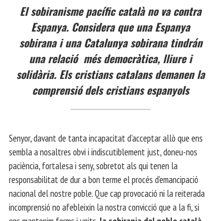
El sobiranisme pacífic català no va contra
Espanya. Considera que una Espanya
sobirana i una Catalunya sobirana tindrán
una relació més democràtica, lliure i
solidària. Els cristians catalans demanen la
comprensió dels cristians espanyols
Senyor, davant de tanta incapacitat d’acceptar allò que ens
sembla a nosaltres obvi i indiscutiblement just, doneu-nos
paciència, fortalesa i seny, sobretot als qui tenen la
responsabilitat de dur a bon terme el procés d’emancipació
nacional del nostre poble. Que cap provocació ni la reiterada
incomprensió no afebleixin la nostra convicció que a la fi, si
ens mantenim ferms i units,
la sobirania del poble català