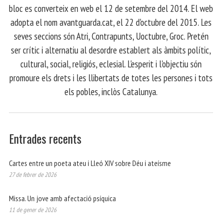
bloc es converteix en web el 12 de setembre del 2014. El web
adopta el nom avantguarda.cat, el 22 d'octubre del 2015. Les
seves seccions són Atri, Contrapunts, Uoctubre, Groc. Pretén
ser crític i alternatiu al desordre establert als àmbits polític,
cultural, social, religiós, eclesial. L'esperit i l'objectiu són
promoure els drets i les llibertats de totes les persones i tots
els pobles, inclòs Catalunya.
Entrades recents
Cartes entre un poeta ateu i Lleó XIV sobre Déu i ateísme
27 de febrer de 2026
Missa. Un jove amb afectació psíquica
11 de gener de 2026