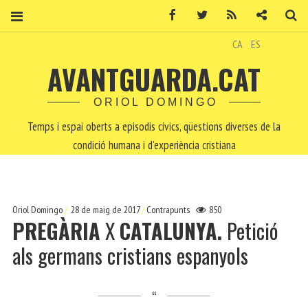
Facebook
Twitter
RSS
Contacte
Ce
CA
ES
AVANTGUARDA.CAT
ORIOL DOMINGO
Temps i espai oberts a episodis cívics, qüestions diverses de la
condició humana i d'experiència cristiana
Oriol Domingo
28 de maig de 2017
Contrapunts
850
PREGÀRIA
X
CATALUNYA.
Petició
als germans cristians espanyols