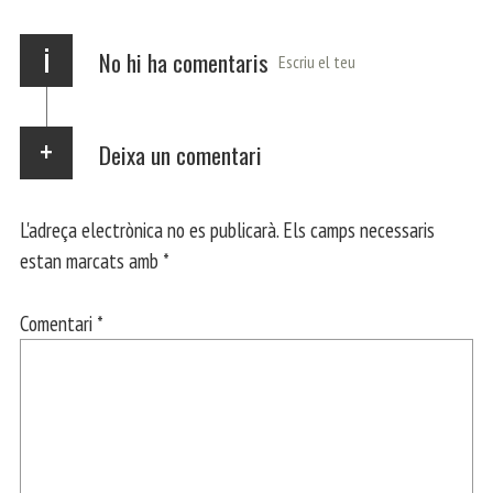
x
i
No hi ha comentaris
Escriu el teu
Deixa un comentari
L'adreça electrònica no es publicarà.
Els camps necessaris
estan marcats amb
*
Comentari
*