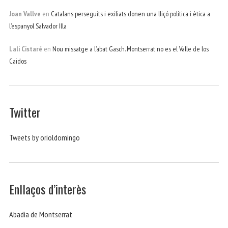
Joan Vallve
en
Catalans perseguits i exiliats donen una lliçó política i ètica a
l’espanyol Salvador Illa
Lali Cistaré
en
Nou missatge a l’abat Gasch. Montserrat no es el Valle de los
Caidos
Twitter
Tweets by orioldomingo
Enllaços d’interès
Abadia de Montserrat