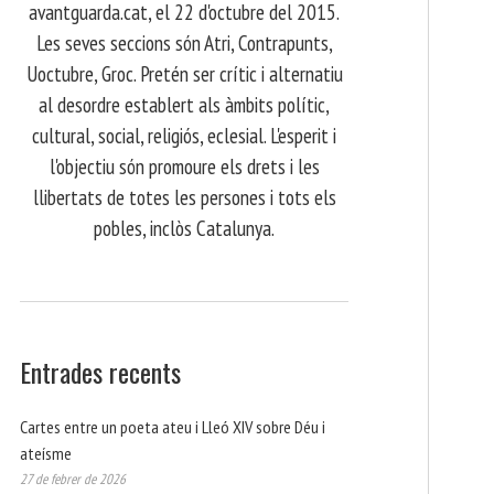
avantguarda.cat, el 22 d'octubre del 2015.
Les seves seccions són Atri, Contrapunts,
Uoctubre, Groc. Pretén ser crític i alternatiu
al desordre establert als àmbits polític,
cultural, social, religiós, eclesial. L'esperit i
l'objectiu són promoure els drets i les
llibertats de totes les persones i tots els
pobles, inclòs Catalunya.
Entrades recents
Cartes entre un poeta ateu i Lleó XIV sobre Déu i
ateísme
27 de febrer de 2026