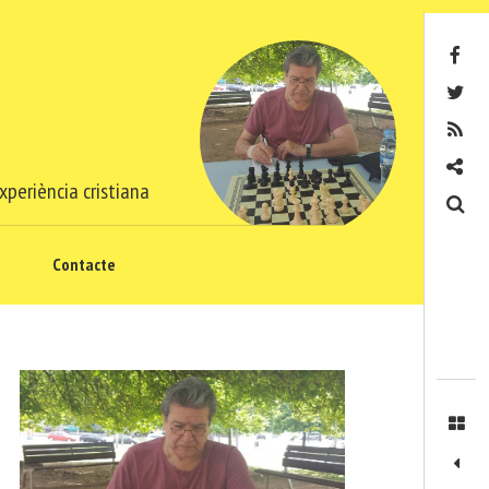
Facebook
Twitter
RSS
Contacte
xperiència cristiana
Cerca
Contacte