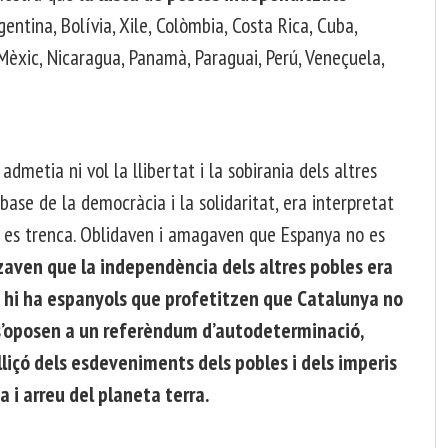
entina, Bolívia, Xile, Colòmbia, Costa Rica, Cuba,
Mèxic, Nicaragua, Panamà, Paraguai, Perú, Veneçuela,
admetia ni vol la llibertat i la sobirania dels altres
a base de la democràcia i la solidaritat, era interpretat
e es trenca. Oblidaven i amagaven que Espanya no es
tzaven que la independència dels altres pobles era
é hi ha espanyols que profetitzen que Catalunya no
 s’oposen a un referèndum d’autodeterminació,
lliçó dels esdeveniments dels pobles i dels imperis
a i arreu del planeta terra.