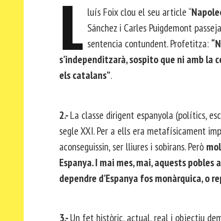
L
luís Foix clou el seu article “
Napole
Sánchez i Carles Puigdemont passeja
sentencia contundent. Profetitza:
“N
s’independitzarà, sospito que ni amb la 
els catalans”
.
2.-
La classe dirigent espanyola (polítics, e
segle XXI. Per a ells era metafísicament imp
aconseguissin, ser lliures i sobirans. Però
mol
Espanya. I mai mes, mai, aquests pobles a
dependre d’Espanya fos monàrquica, o rep
3.-
Un fet històric, actual, real i objectiu de