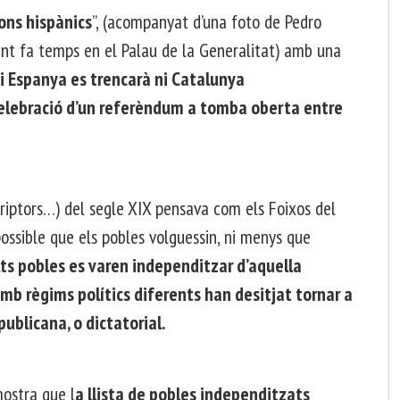
ons hispànics
”, (acompanyat d’una foto de Pedro
nt fa temps en el Palau de la Generalitat) amb una
i Espanya es trencarà ni Catalunya
celebració d’un referèndum a tomba oberta entre
scriptors…) del segle XIX pensava com els Foixos del
ossible que els pobles volguessin, ni menys que
ts pobles es varen independitzar d’aquella
mb règims polítics diferents han desitjat tornar a
ublicana, o dictatorial.
mostra que l
a llista de pobles independitzats