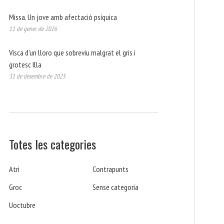
Missa. Un jove amb afectació psíquica
11 de gener de 2026
Visca d’un lloro que sobreviu malgrat el gris i
grotesc Illa
31 de desembre de 2025
Totes les categories
Atri
Contrapunts
Groc
Sense categoria
Uoctubre