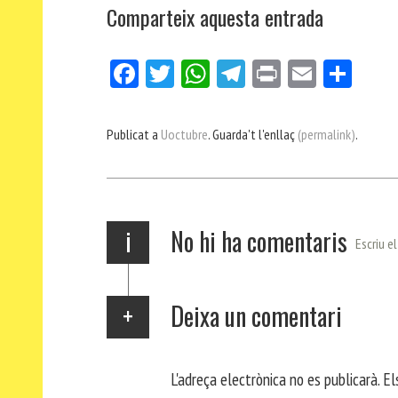
Comparteix aquesta entrada
Fa
Tw
W
Te
Pri
E
Co
ce
itt
ha
le
nt
m
m
bo
er
ts
gr
ail
pa
Publicat a
Uoctubre
. Guarda't l'enllaç
(permalink)
.
ok
Ap
a
rt
p
m
ei
x
i
No hi ha comentaris
Escriu e
Deixa un comentari
L'adreça electrònica no es publicarà.
El