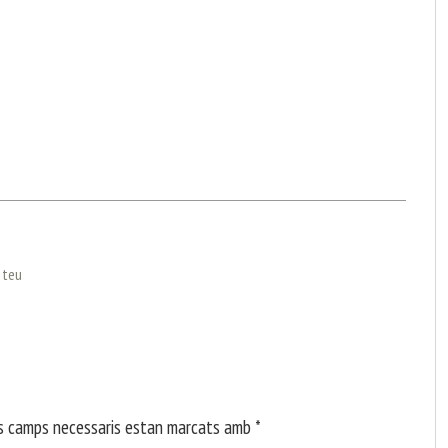
l teu
s camps necessaris estan marcats amb
*