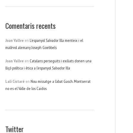
Comentaris recents
Joan Vallve
en
L’espanyol Salvador Illa menteix i el
malèvol alemany Joseph Goebbels
Joan Vallve
en
Catalans perseguits i exiliats donen una
lliçó política i ètica a l’espanyol Salvador Illa
Lali Cistaré
en
Nou missatge a l’abat Gasch. Montserrat
no es el Valle de los Caidos
Twitter