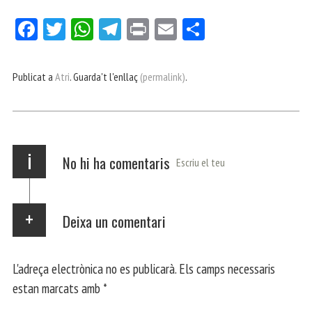
Fa
Tw
W
Te
Pri
E
Co
ce
itt
ha
le
nt
m
m
bo
er
ts
gr
ail
pa
Publicat a
Atri
. Guarda't l'enllaç
(permalink)
.
ok
Ap
a
rt
p
m
ei
x
i
No hi ha comentaris
Escriu el teu
Deixa un comentari
L'adreça electrònica no es publicarà.
Els camps necessaris
estan marcats amb
*