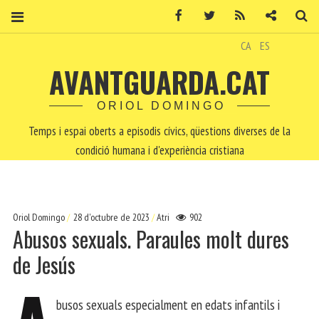
Facebook
Twitter
RSS
Contacte
Ce
CA
ES
AVANTGUARDA.CAT
ORIOL DOMINGO
Temps i espai oberts a episodis cívics, qüestions diverses de la
condició humana i d'experiència cristiana
Oriol Domingo
28 d'octubre de 2023
Atri
902
Abusos sexuals. Paraules molt dures
de Jesús
busos sexuals especialment en edats infantils i