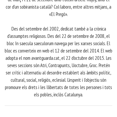
cor d'un sobiranista català? Col·laboro, entre altres mitjans, a
«El Pregó».
​ Des del setembre del 2002, dedicat també a la crònica
d'assumptes religiosos. Des del 22 de setembre de 2008, el
bloc In saecula saeculorum navega per les xarxes socials. El
bloc es converteix en web el 12 de setembre del 2014. El web
adopta el nom avantguarda.cat, el 22 d'octubre del 2015. Les
seves seccions són Atri, Contrapunts, Uoctubre, Groc. Pretén
ser crític i alternatiu al desordre establert als àmbits polític,
cultural, social, religiós, eclesial. L'esperit i l'objectiu són
promoure els drets i les llibertats de totes les persones i tots
els pobles, inclòs Catalunya.