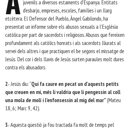
A
juvenils a diversos estaments d’Espanya. Entitats
d’esbarjo, empreses, escoles, famílies i un llarg
etcètera. El Defensor del Pueblo, Àngel Gabilondo, ha
presentat un informe sobre els abusos sexuals a l’Església
catòlica per part de sacerdots i religiosos. Abusos que fereixen
profundament als catòlics honrats i als sacerdots lliurats al
servei dels altres i que practiquen el be segons el missatge de
Jesús. Del cor i dels llavis de Jesús surten paraules molt dures
contra els abusadors.
2
.- Jesús diu: “
Qui fa caure en pecat un d’aquests petits
que creuen en mi, més li valdria que li pengessin al coll
una mola de molí i l’enfonsessin al mig del mar”
(Mateu
18, 6; Marc 9, 42).
3
.- Aquesta qüestió ja fou tractada fa molt de temps pel