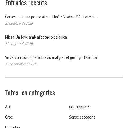
Entrades recents
Cartes entre un poeta ateu i Lleó XIV sobre Déu i ateísme
27 de febrer de 2026
Missa. Un jove amb afectació psíquica
11 de gener de 2026
Visca d’un lloro que sobreviu malgrat el gris i grotesc Illa
31 de desembre de 2025
Totes les categories
Atri
Contrapunts
Groc
Sense categoria
Uoctubre