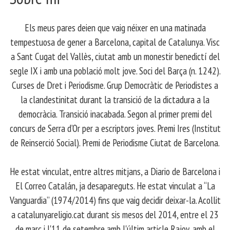
Els meus pares deien que vaig néixer en una matinada
tempestuosa de gener a Barcelona, capital de Catalunya. Visc
a Sant Cugat del Vallès, ciutat amb un monestir benedictí del
segle IX i amb una població molt jove. Soci del Barça (n. 1242).
Curses de Dret i Periodisme. Grup Democràtic de Periodistes a
la clandestinitat durant la transició de la dictadura a la
democràcia. Transició inacabada. Segon al primer premi del
concurs de Serra d’Or per a escriptors joves. Premi Ires (Institut
de Reinserció Social). Premi de Periodisme Ciutat de Barcelona.
​ He estat vinculat, entre altres mitjans, a Diario de Barcelona i
El Correo Catalán, ja desapareguts. He estat vinculat a “La
Vanguardia” (1974/2014) fins que vaig decidir deixar-la. Acollit
a catalunyareligio.cat durant sis mesos del 2014, entre el 23
de març i l'11 de setembre amb l'últim article Rajoy, amb el