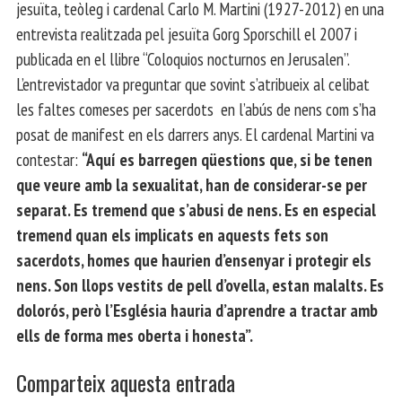
jesuïta, teòleg i cardenal Carlo M. Martini (1927-2012) en una
entrevista realitzada pel jesuïta Gorg Sporschill el 2007 i
publicada en el llibre “Coloquios nocturnos en Jerusalen”.
L’entrevistador va preguntar que sovint s’atribueix al celibat
les faltes comeses per sacerdots en l’abús de nens com s’ha
posat de manifest en els darrers anys. El cardenal Martini va
contestar:
“Aquí es barregen qüestions que, si be tenen
que veure amb la sexualitat, han de considerar-se per
separat. Es tremend que s’abusi de nens. Es en especial
tremend quan els implicats en aquests fets son
sacerdots, homes que haurien d’ensenyar i protegir els
nens. Son llops vestits de pell d’ovella, estan malalts. Es
dolorós, però l’Església hauria d’aprendre a tractar amb
ells de forma mes oberta i honesta”.
Comparteix aquesta entrada