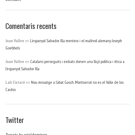
Comentaris recents
Joan Vallve
en
L’espanyol Salvador Illa menteix i el malèvol alemany Joseph
Goebbels
Joan Vallve
en
Catalans perseguits i exiliats donen una lliçó política i ètica a
l’espanyol Salvador Illa
Lali Cistaré
en
Nou missatge a l’abat Gasch. Montserrat no es el Valle de los
Caidos
Twitter
Tweets by orioldomingo