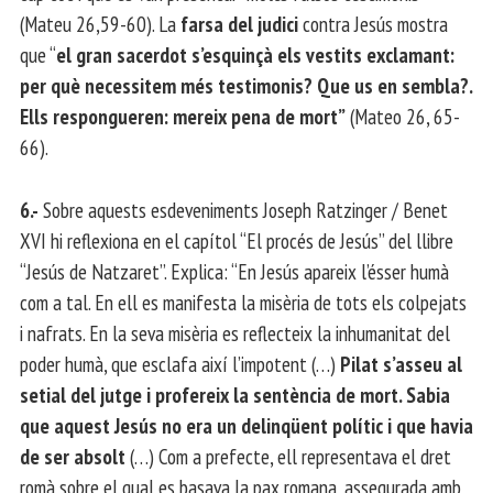
(Mateu 26,59-60). La
farsa del judici
contra Jesús mostra
que “
el gran sacerdot s’esquinçà els vestits exclamant:
per què necessitem més testimonis? Que us en sembla?.
Ells respongueren: mereix pena de mort”
(Mateo 26, 65-
66).
6.-
Sobre aquests esdeveniments Joseph Ratzinger / Benet
XVI hi reflexiona en el capítol “El procés de Jesús” del llibre
“Jesús de Natzaret”. Explica: “En Jesús apareix l’ésser humà
com a tal. En ell es manifesta la misèria de tots els colpejats
i nafrats. En la seva misèria es reflecteix la inhumanitat del
poder humà, que esclafa així l’impotent (…)
Pilat s’asseu al
setial del jutge i profereix la sentència de mort. Sabia
que aquest Jesús no era un delinqüent polític i que havia
de ser absolt
(…) Com a prefecte, ell representava el dret
romà sobre el qual es basava la pax romana, assegurada amb