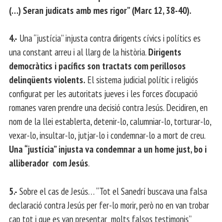
(…) Seran judicats amb mes rigor” (Marc 12, 38-40).
4.-
Una “justícia” injusta contra dirigents cívics i polítics es
una constant arreu i al llarg de la història.
Dirigents
democràtics i pacífics son tractats com perillosos
delinqüents violents.
El sistema judicial polític i religiós
configurat per les autoritats jueves i les forces d’ocupació
romanes varen prendre una decisió contra Jesús. Decidiren, en
nom de la llei establerta, detenir-lo, calumniar-lo, torturar-lo,
vexar-lo, insultar-lo, jutjar-lo i condemnar-lo a mort de creu.
Una “justícia” injusta va condemnar a un home just, bo i
alliberador com Jesús
.
5.-
Sobre el cas de Jesús… “Tot el Sanedrí buscava una falsa
declaració contra Jesús per fer-lo morir, però no en van trobar
cap tot i que es van presentar molts falsos testimonis”