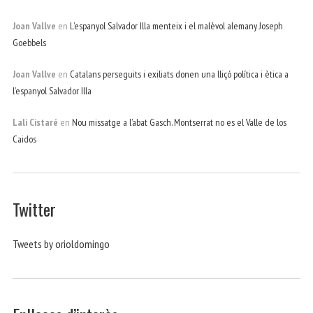
Joan Vallve
en
L’espanyol Salvador Illa menteix i el malèvol alemany Joseph
Goebbels
Joan Vallve
en
Catalans perseguits i exiliats donen una lliçó política i ètica a
l’espanyol Salvador Illa
Lali Cistaré
en
Nou missatge a l’abat Gasch. Montserrat no es el Valle de los
Caidos
Twitter
Tweets by orioldomingo