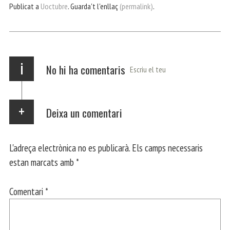
bo
er
ts
gr
ail
pa
Publicat a
Uoctubre
. Guarda't l'enllaç
(permalink)
.
ok
Ap
a
rt
p
m
ei
x
i
No hi ha comentaris
Escriu el teu
Deixa un comentari
L'adreça electrònica no es publicarà.
Els camps necessaris
estan marcats amb
*
Comentari
*