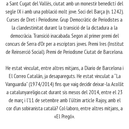
a Sant Cugat del Vallès, ciutat amb un monestir benedictí del
segle IX i amb una població molt jove. Soci del Barça (n. 1242).
Curses de Dret i Periodisme. Grup Democràtic de Periodistes a
la clandestinitat durant la transició de la dictadura a la
democràcia. Transició inacabada. Segon al primer premi del
concurs de Serra d’Or per a escriptors joves. Premi Ires (Institut
de Reinserció Social). Premi de Periodisme Ciutat de Barcelona.
​ He estat vinculat, entre altres mitjans, a Diario de Barcelona i
El Correo Catalán, ja desapareguts. He estat vinculat a “La
Vanguardia” (1974/2014) fins que vaig decidir deixar-la. Acollit
a catalunyareligio.cat durant sis mesos del 2014, entre el 23
de març i l'11 de setembre amb l'últim article Rajoy, amb el
cor d'un sobiranista català? Col·laboro, entre altres mitjans, a
«El Pregó».