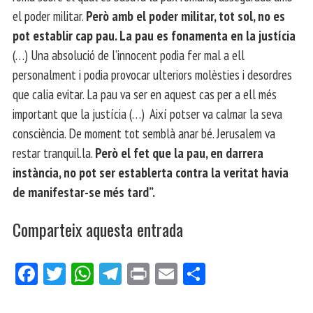
el poder militar.
Però amb el poder militar, tot sol, no es
pot establir cap pau. La pau es fonamenta en la justícia
(…) Una absolució de l’innocent podia fer mal a ell
personalment i podia provocar ulteriors molèsties i desordres
que calia evitar. La pau va ser en aquest cas per a ell més
important que la justícia (…) Així potser va calmar la seva
consciència. De moment tot semblà anar bé. Jerusalem va
restar tranquil.la.
Però el fet que la pau, en darrera
instància, no pot ser establerta contra la veritat havia
de manifestar-se més tard”.
Comparteix aquesta entrada
Fa
Tw
W
Te
Pri
E
Co
ce
itt
ha
le
nt
m
m