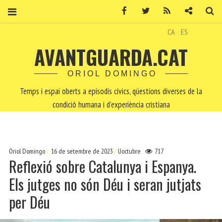
Facebook
Twitter
RSS
Contacte
Ce
CA
ES
AVANTGUARDA.CAT
ORIOL DOMINGO
Temps i espai oberts a episodis cívics, qüestions diverses de la
condició humana i d'experiència cristiana
Oriol Domingo
16 de setembre de 2023
Uoctubre
717
Reflexió sobre Catalunya i Espanya.
Els jutges no són Déu i seran jutjats
per Déu