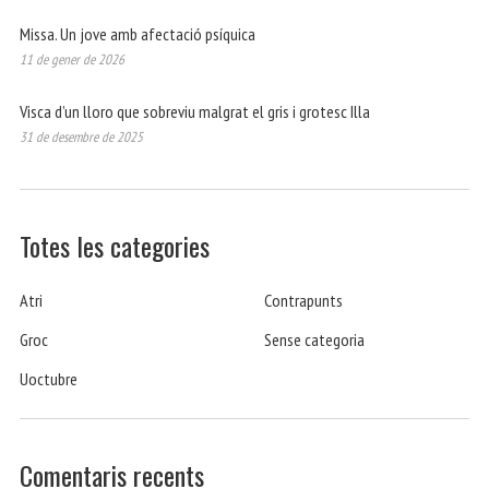
Missa. Un jove amb afectació psíquica
11 de gener de 2026
Visca d’un lloro que sobreviu malgrat el gris i grotesc Illa
31 de desembre de 2025
Totes les categories
Atri
Contrapunts
Groc
Sense categoria
Uoctubre
Comentaris recents