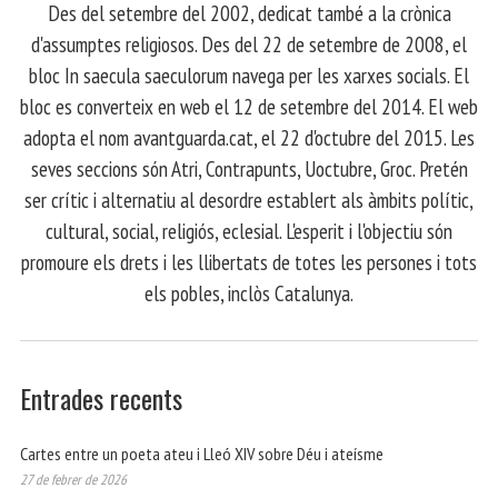
​ Des del setembre del 2002, dedicat també a la crònica
d'assumptes religiosos. Des del 22 de setembre de 2008, el
bloc In saecula saeculorum navega per les xarxes socials. El
bloc es converteix en web el 12 de setembre del 2014. El web
adopta el nom avantguarda.cat, el 22 d'octubre del 2015. Les
seves seccions són Atri, Contrapunts, Uoctubre, Groc. Pretén
ser crític i alternatiu al desordre establert als àmbits polític,
cultural, social, religiós, eclesial. L'esperit i l'objectiu són
promoure els drets i les llibertats de totes les persones i tots
els pobles, inclòs Catalunya.
Entrades recents
Cartes entre un poeta ateu i Lleó XIV sobre Déu i ateísme
27 de febrer de 2026