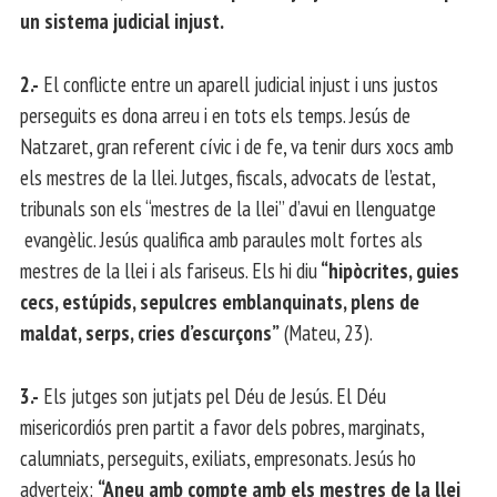
un sistema judicial injust.
2.-
El conflicte entre un aparell judicial injust i uns justos
perseguits es dona arreu i en tots els temps. Jesús de
Natzaret, gran referent cívic i de fe, va tenir durs xocs amb
els mestres de la llei. Jutges, fiscals, advocats de l’estat,
tribunals son els “mestres de la llei” d’avui en llenguatge
evangèlic. Jesús qualifica amb paraules molt fortes als
mestres de la llei i als fariseus. Els hi diu
“hipòcrites, guies
cecs, estúpids, sepulcres emblanquinats, plens de
maldat, serps, cries d’escurçons”
(Mateu, 23).
3.-
Els jutges son jutjats pel Déu de Jesús. El Déu
misericordiós pren partit a favor dels pobres, marginats,
calumniats, perseguits, exiliats, empresonats. Jesús ho
adverteix:
“Aneu amb compte amb els mestres de la llei