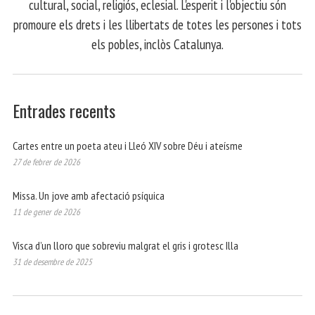
cultural, social, religiós, eclesial. L'esperit i l'objectiu són
promoure els drets i les llibertats de totes les persones i tots
els pobles, inclòs Catalunya.
Entrades recents
Cartes entre un poeta ateu i Lleó XIV sobre Déu i ateísme
27 de febrer de 2026
Missa. Un jove amb afectació psíquica
11 de gener de 2026
Visca d’un lloro que sobreviu malgrat el gris i grotesc Illa
31 de desembre de 2025