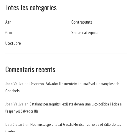
Totes les categories
Atri
Contrapunts
Groc
Sense categoria
Uoctubre
Comentaris recents
Joan Vallve
en
L’espanyol Salvador Illa menteix i el malèvol alemany Joseph
Goebbels
Joan Vallve
en
Catalans perseguits i exiliats donen una lliçó política i ètica a
l’espanyol Salvador Illa
Lali Cistaré
en
Nou missatge a l’abat Gasch. Montserrat no es el Valle de los
Caidos