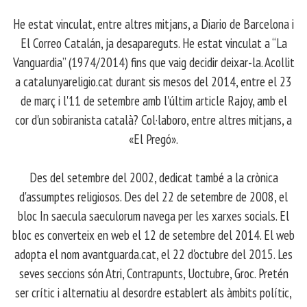
​ He estat vinculat, entre altres mitjans, a Diario de Barcelona i
El Correo Catalán, ja desapareguts. He estat vinculat a “La
Vanguardia” (1974/2014) fins que vaig decidir deixar-la. Acollit
a catalunyareligio.cat durant sis mesos del 2014, entre el 23
de març i l'11 de setembre amb l'últim article Rajoy, amb el
cor d'un sobiranista català? Col·laboro, entre altres mitjans, a
«El Pregó».
​ Des del setembre del 2002, dedicat també a la crònica
d'assumptes religiosos. Des del 22 de setembre de 2008, el
bloc In saecula saeculorum navega per les xarxes socials. El
bloc es converteix en web el 12 de setembre del 2014. El web
adopta el nom avantguarda.cat, el 22 d'octubre del 2015. Les
seves seccions són Atri, Contrapunts, Uoctubre, Groc. Pretén
ser crític i alternatiu al desordre establert als àmbits polític,