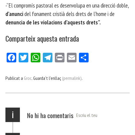
-“El compromís pastoral es desenvolupa en una direcció doble,
d’anunci
del fonament cristià dels drets de l’home i de
denuncia de les violacions d’aquests drets”.
Comparteix aquesta entrada
Fa
Tw
W
Te
Pri
E
Co
ce
itt
ha
le
nt
m
m
bo
er
ts
gr
ail
pa
Publicat a
Groc
. Guarda't l'enllaç
(permalink)
.
ok
Ap
a
rt
p
m
ei
x
i
No hi ha comentaris
Escriu el teu