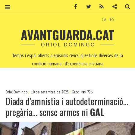
Facebook
Twitter
RSS
Contacte
Ce
CA
ES
AVANTGUARDA.CAT
ORIOL DOMINGO
Temps i espai oberts a episodis cívics, qüestions diverses de la
condició humana i d'experiència cristiana
Oriol Domingo
10 de setembre de 2023
Groc
726
Diada d’amnistia i autodeterminació…
pregària… sense armes ni
GAL