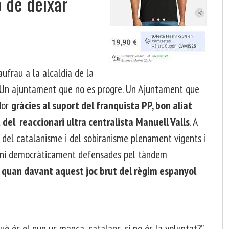
o de deixar
ufrau a la alcaldia de la
a. Un ajuntament que no es progre. Un Ajuntament que
dor
gràcies al suport del franquista PP, bon aliat
 del reaccionari ultra centralista Manuell Valls
. A
es del catalanisme i del sobiranisme plenament vigents i
 ni democràticament defensades pel tàndem
ó quan davant aquest joc brut del règim espanyol
uè és el que us manca, catalans, si no és la voluntat?”