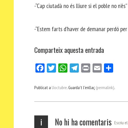
-“Cap ciutadà no és lliure si el poble no n’és” 
-“Estem farts d’haver de demanar perdó per 
Comparteix aquesta entrada
Fa
Tw
W
Te
Pri
E
Co
ce
itt
ha
le
nt
m
m
bo
er
ts
gr
ail
pa
Publicat a
Uoctubre
. Guarda't l'enllaç
(permalink)
.
ok
Ap
a
rt
p
m
ei
x
i
No hi ha comentaris
Escriu e