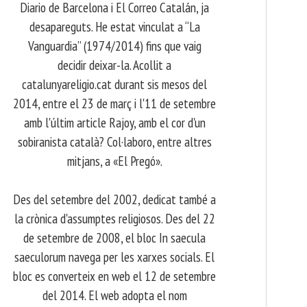
Diario de Barcelona i El Correo Catalán, ja
desapareguts. He estat vinculat a “La
Vanguardia” (1974/2014) fins que vaig
decidir deixar-la. Acollit a
catalunyareligio.cat durant sis mesos del
2014, entre el 23 de març i l'11 de setembre
amb l'últim article Rajoy, amb el cor d'un
sobiranista català? Col·laboro, entre altres
mitjans, a «El Pregó».
​ Des del setembre del 2002, dedicat també a
la crònica d'assumptes religiosos. Des del 22
de setembre de 2008, el bloc In saecula
saeculorum navega per les xarxes socials. El
bloc es converteix en web el 12 de setembre
del 2014. El web adopta el nom