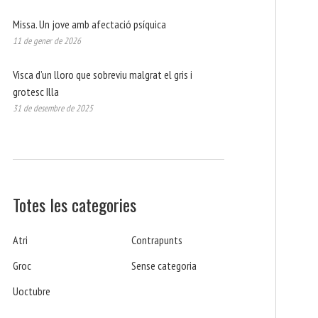
Missa. Un jove amb afectació psíquica
11 de gener de 2026
Visca d’un lloro que sobreviu malgrat el gris i
grotesc Illa
31 de desembre de 2025
Totes les categories
Atri
Contrapunts
Groc
Sense categoria
Uoctubre