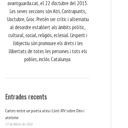
avantguarda.cat, el 22 d'octubre del 2015.
Les seves seccions són Atri, Contrapunts,
Uoctubre, Groc. Pretén ser crític i alternatiu
al desordre establert als àmbits polític,
cultural, social, religiós, eclesial. L'esperit i
l'objectiu són promoure els drets i les
llibertats de totes les persones i tots els
pobles, inclòs Catalunya.
Entrades recents
Cartes entre un poeta ateu i Lleó XIV sobre Déu i
ateísme
27 de febrer de 2026