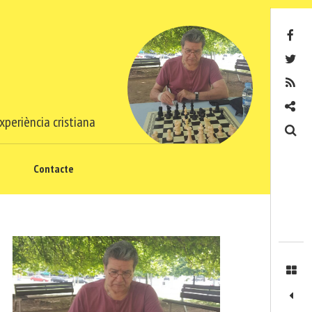
Facebook
Twitter
RSS
Contacte
xperiència cristiana
Cerca
Contacte