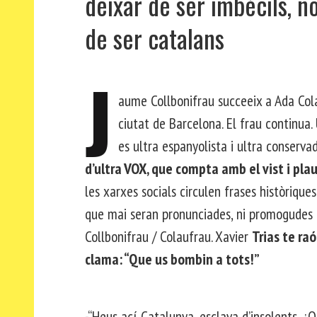
deixar de ser imbècils, n
de ser catalans
J
aume Collbonifrau succeeix a Ada Cola
ciutat de Barcelona. El frau continu
es ultra espanyolista i ultra conserva
d’ultra VOX, que compta amb el vist i plau
les xarxes socials circulen frases històriqu
que mai seran pronunciades, ni promogudes
Collbonifrau / Colaufrau. Xavier
Trias te ra
clama: “Que us bombin a tots!”
-“Heus ací Catalunya, esclava d’insolents. ¿Q