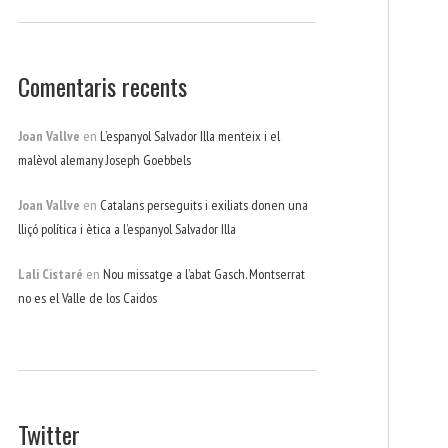
Comentaris recents
Joan Vallve
en
L’espanyol Salvador Illa menteix i el
malèvol alemany Joseph Goebbels
Joan Vallve
en
Catalans perseguits i exiliats donen una
lliçó política i ètica a l’espanyol Salvador Illa
Lali Cistaré
en
Nou missatge a l’abat Gasch. Montserrat
no es el Valle de los Caidos
Twitter