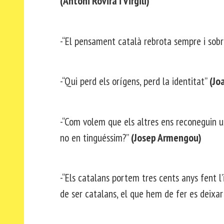
(Antoni Rovira i Virgili)
-“El pensament català rebrota sempre i sobre
-“Qui perd els orígens, perd la identitat”
(Jo
-“Com volem que els altres ens reconeguin un
no en tinguéssim?”
(Josep Armengou)
-“Els catalans portem tres cents anys fent l
de ser catalans, el que hem de fer es deixar