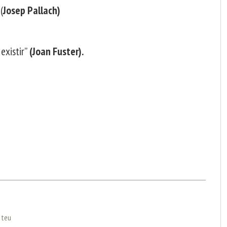
(
Josep Pallach)
existir”
(Joan Fuster).
l teu