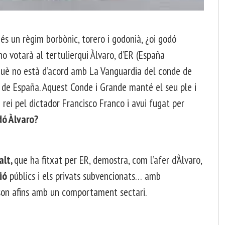
 és un règim borbònic, torero i godonià, ¿oi godó
o votarà al tertulierqui Àlvaro, d’ER (España
rquè no està d’acord amb La Vanguardia del conde de
e de España. Aquest Conde i Grande manté el seu ple i
rei pel dictador Francisco Franco i avui fugat per
dó Àlvaro?
alt,
que ha fitxat per ER, demostra, com l’afer d’Àlvaro,
ió
públics i els privats subvencionats… amb
li son afins amb un comportament sectari.