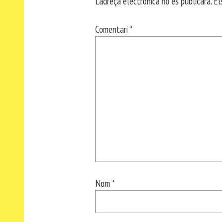
L'adreça electrònica no es publicarà.
El
Comentari
*
Nom
*