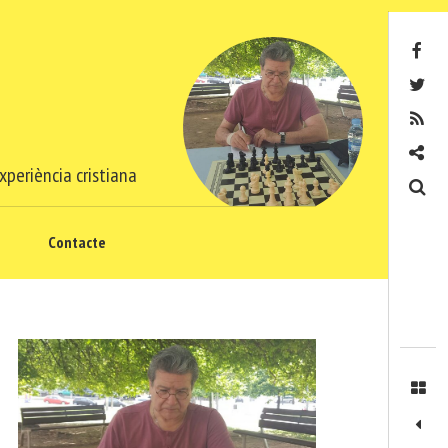
Facebook
Twitter
RSS
Contacte
xperiència cristiana
Cerca
Contacte