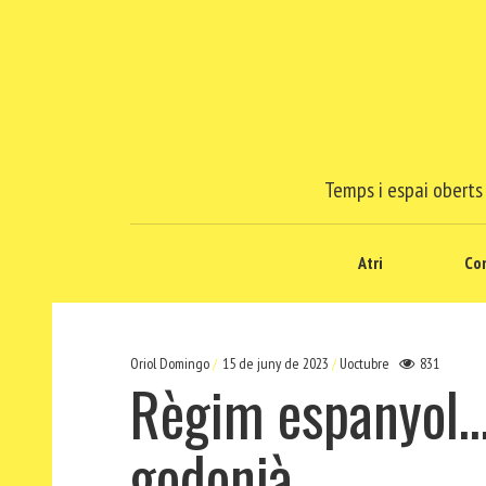
Temps i espai oberts 
Atri
Co
Oriol Domingo
15 de juny de 2023
Uoctubre
831
Règim espanyol…b
godonià…