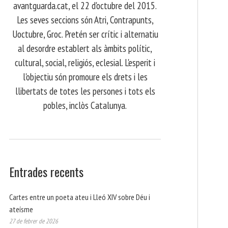
avantguarda.cat, el 22 d'octubre del 2015.
Les seves seccions són Atri, Contrapunts,
Uoctubre, Groc. Pretén ser crític i alternatiu
al desordre establert als àmbits polític,
cultural, social, religiós, eclesial. L'esperit i
l'objectiu són promoure els drets i les
llibertats de totes les persones i tots els
pobles, inclòs Catalunya.
Entrades recents
Cartes entre un poeta ateu i Lleó XIV sobre Déu i
ateísme
27 de febrer de 2026