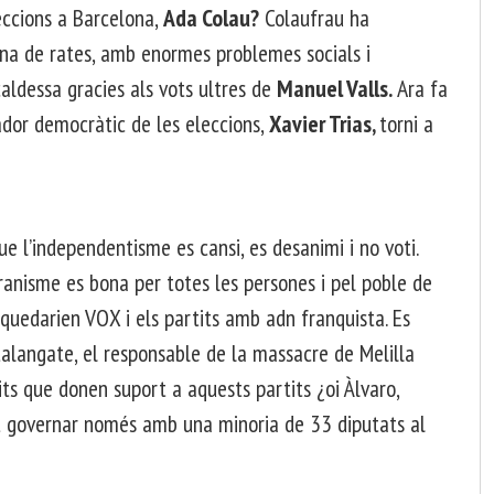
eccions a Barcelona,
Ada Colau?
Colaufrau ha
ena de rates, amb enormes problemes socials i
aldessa gracies als vots ultres de
Manuel Valls.
Ara fa
ador democràtic de les eleccions,
Xavier Trias,
torni a
ue l’independentisme es cansi, es desanimi i no voti.
ranisme es bona per totes les persones i pel poble de
s quedarien VOX i els partits amb adn franquista. Es
talangate, el responsable de la massacre de Melilla
its que donen suport a aquests partits ¿oi Àlvaro,
ot governar només amb una minoria de 33 diputats al