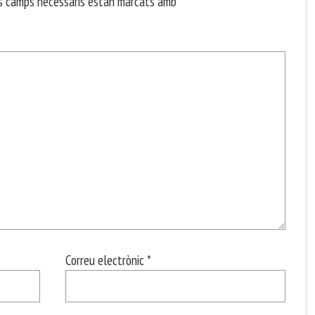
s camps necessaris estan marcats amb
*
Correu electrònic
*