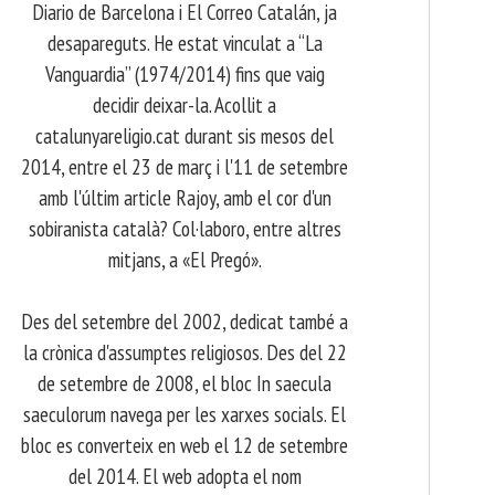
Diario de Barcelona i El Correo Catalán, ja
desapareguts. He estat vinculat a “La
Vanguardia” (1974/2014) fins que vaig
decidir deixar-la. Acollit a
catalunyareligio.cat durant sis mesos del
2014, entre el 23 de març i l'11 de setembre
amb l'últim article Rajoy, amb el cor d'un
sobiranista català? Col·laboro, entre altres
mitjans, a «El Pregó».
​ Des del setembre del 2002, dedicat també a
la crònica d'assumptes religiosos. Des del 22
de setembre de 2008, el bloc In saecula
saeculorum navega per les xarxes socials. El
bloc es converteix en web el 12 de setembre
del 2014. El web adopta el nom