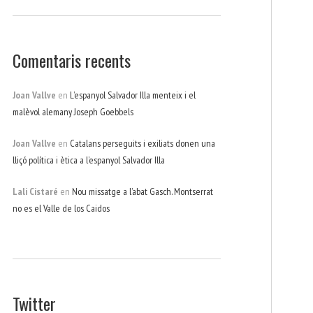
Comentaris recents
Joan Vallve
en
L’espanyol Salvador Illa menteix i el
malèvol alemany Joseph Goebbels
Joan Vallve
en
Catalans perseguits i exiliats donen una
lliçó política i ètica a l’espanyol Salvador Illa
Lali Cistaré
en
Nou missatge a l’abat Gasch. Montserrat
no es el Valle de los Caidos
Twitter