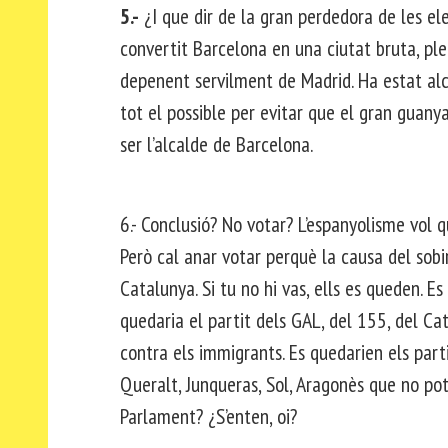
5.-
¿I que dir de la gran perdedora de les el
convertit Barcelona en una ciutat bruta, pl
depenent servilment de Madrid. Ha estat alc
tot el possible per evitar que el gran guany
ser l’alcalde de Barcelona.
6.- Conclusió? No votar? L’espanyolisme vol q
Però cal anar votar perquè la causa del sobi
Catalunya. Si tu no hi vas, ells es queden. E
quedaria el partit dels GAL, del 155, del Ca
contra els immigrants. Es quedarien els part
Queralt, Junqueras, Sol, Aragonès que no p
Parlament? ¿S’enten, oi?