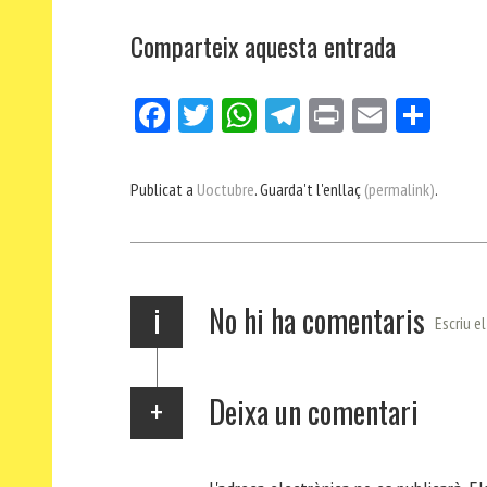
Comparteix aquesta entrada
Fa
Tw
W
Te
Pri
E
Co
ce
itt
ha
le
nt
m
m
bo
er
ts
gr
ail
pa
Publicat a
Uoctubre
. Guarda't l'enllaç
(permalink)
.
ok
Ap
a
rt
p
m
ei
x
i
No hi ha comentaris
Escriu e
Deixa un comentari