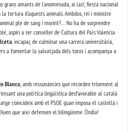
s grans amants de l’anomenada, ai las!, fiesta nacional
la tortura d’aquests animals. Ambdos, rei i ministre
animal ple de sang i morint?… No ha de sorprendre
 olé, aspiri a ser conseller de Cultura del País Valencia
Iceta
, incapaç de culminar una carrera universitària,
ners a fomentar la salvatjada dels toros i acompanya a
n Blanco
, amb ressonàncies que recorden trisement al
fensant una política lingüística desfavorable al català
onatge coincideix amb el PSOE quan imposa el castellà i
 Diuen que així defensen el bilingüisme. Òndia!