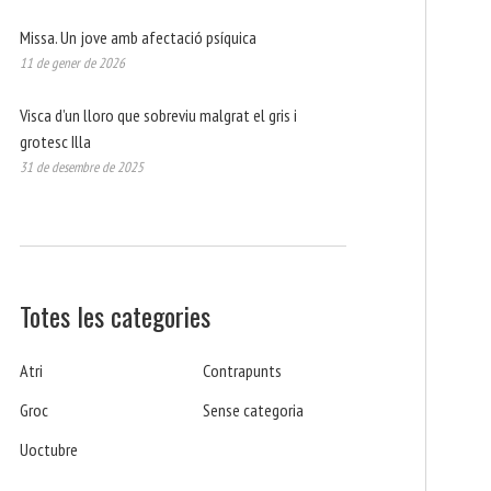
Missa. Un jove amb afectació psíquica
11 de gener de 2026
Visca d’un lloro que sobreviu malgrat el gris i
grotesc Illa
31 de desembre de 2025
Totes les categories
Atri
Contrapunts
Groc
Sense categoria
Uoctubre