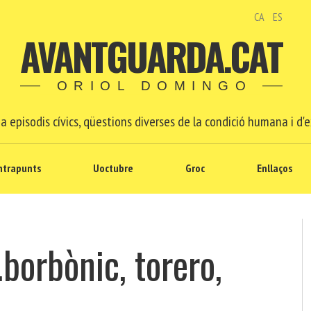
CA
ES
AVANTGUARDA.CAT
ORIOL DOMINGO
a episodis cívics, qüestions diverses de la condició humana i d'e
ntrapunts
Uoctubre
Groc
Enllaços
orbònic, torero,